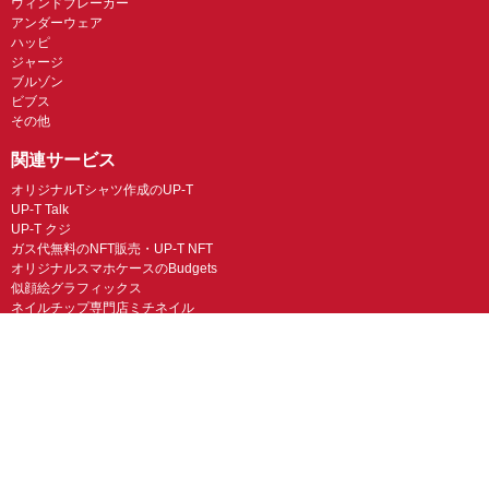
ウィンドブレーカー
アンダーウェア
ハッピ
ジャージ
ブルゾン
ビブス
その他
関連サービス
オリジナルTシャツ作成のUP-T
UP-T Talk
UP-T クジ
ガス代無料のNFT販売・UP-T NFT
オリジナルスマホケースのBudgets
似顔絵グラフィックス
ネイルチップ専門店ミチネイル
LINEスタンプ制作スタンプファクトリー
オリジナルノベルティラボ
オリジナルグッズラボ
スマホラボ（スマホケース）
オリジナルTシャツの作成・プリント「TMIX」
オリジナルエコバッグを作ろう！
オリジナルタンブラー・サーモスを作ろう