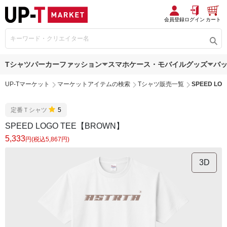
会員登録
ログイン
カート
Tシャツ
パーカー
ファッション
スマホケース・モバイルグッズ
バ
UP-Tマーケット
マーケットアイテムの検索
Tシャツ販売一覧
SPEED LO
定番Ｔシャツ
5
SPEED LOGO TEE【BROWN】
5,333
円(税込5,867円)
3D