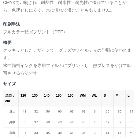
CMYKで印刷され、耐熱性・耐水性・耐光性に優れていることか
ら、色褪せしにくく、水に濡れて滲むこともありません。
印刷手法
フルカラー転写プリント（DTF）
概要
クッキリとしたデザインで、グッズやノベルティの印刷に使われま
す。
水性顔料インクを専用フィルムにプリントし、熱プレスをかけて転
写させる方法です
サイズ
単位：
120
130
140
150
160
WM
WL
S
M
L
cm
身丈
48
52
56
60
63
61
64
66
70
74
身巾
35
37
40
43
46
43
46
49
52
55
肩巾
31
33
35
38
41
36
38
44
47
50