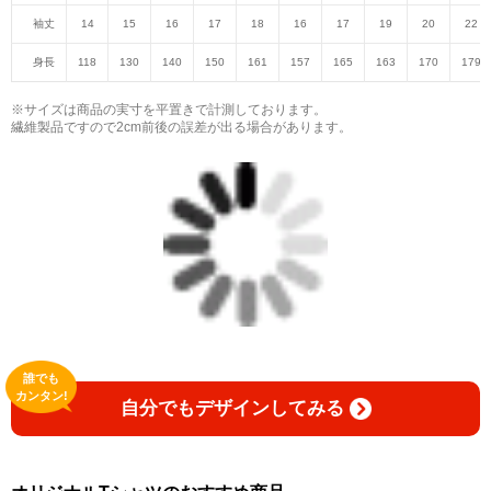
袖丈
14
15
16
17
18
16
17
19
20
22
身長
118
130
140
150
161
157
165
163
170
179
※サイズは商品の実寸を平置きで計測しております。
繊維製品ですので2cm前後の誤差が出る場合があります。
誰でも
カンタン!
自分でもデザインしてみる