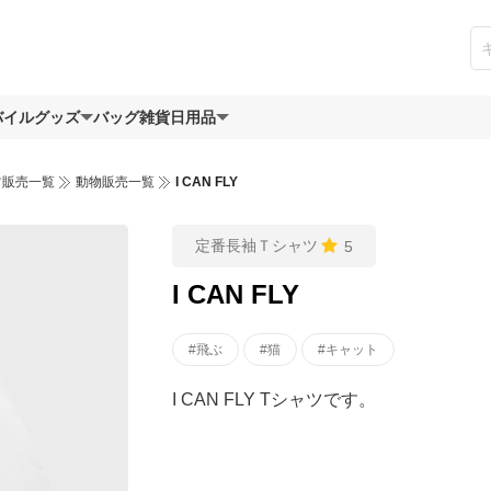
バイルグッズ
バッグ
雑貨日用品
ツ販売一覧
動物販売一覧
I CAN FLY
定番長袖Ｔシャツ
5
I CAN FLY
#飛ぶ
#猫
#キャット
I CAN FLY Tシャツです。