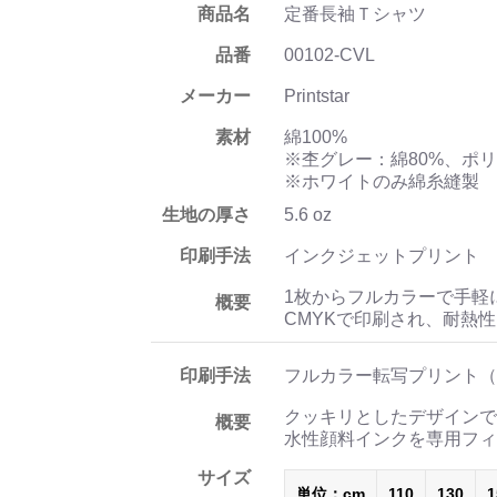
商品名
定番長袖Ｔシャツ
品番
00102-CVL
メーカー
Printstar
素材
綿100%
※杢グレー：綿80%、ポリ
※ホワイトのみ綿糸縫製
生地の厚さ
5.6 oz
印刷手法
インクジェットプリント
1枚からフルカラーで手軽
概要
CMYKで印刷され、耐熱
印刷手法
フルカラー転写プリント（
クッキリとしたデザインで
概要
水性顔料インクを専用フィ
サイズ
単位：cm
110
130
1