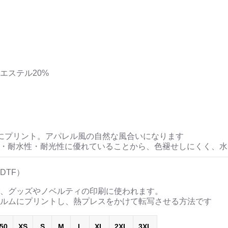
エステル20%
にプリント。アパレル風の自然な風合いになります
性・耐水性・耐光性に優れていることから、色褪せしにくく、
DTF）
、グッズやノベルティの印刷に使われます。
ルムにプリントし、熱プレスをかけて転写させる方法です
50
XS
S
M
L
XL
2XL
3XL