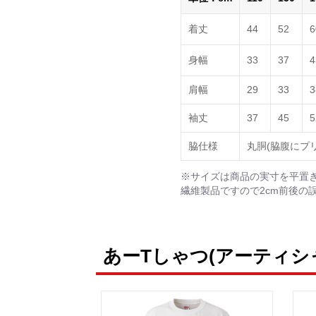
着丈
44
52
6
身幅
33
37
4
肩幅
29
33
3
袖丈
37
45
5
脇仕様
丸胴(脇腹にプ
※サイズは商品の実寸を平置
繊維製品ですので2cm前後の
あーTしゃつ(アーティシ