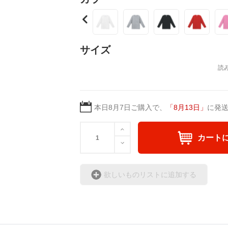
ちのTシャツで楽しさと
サイズ
本日
8月7日
ご購入で、
「
8月13日
」
に発
カート
欲しいものリストに追加する