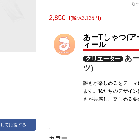
も
2,850
円(税込3,135円)
あーTしゃつ(ア
ィール
あー
クリエーター
ツ)
誰もが楽しめるをテーマ
ます。私たちのデザイン
もが共感し、楽しめる要
明るくカラフルなデザイ
で、幅広いラインナップ
顔を引き出すことができ
アして応援する
自分自身や大切な人への
カラー