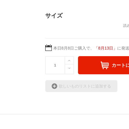
サイズ
本日
8月8日
ご購入で、
「
8月13日
」
に発
カート
欲しいものリストに追加する