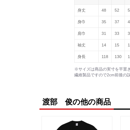
身丈
48
52
5
身巾
35
37
4
肩巾
31
33
3
袖丈
14
15
1
身長
118
130
1
※サイズは商品の実寸を平置
繊維製品ですので2cm前後の
渡部 俊の他の商品