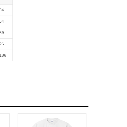
84
64
59
26
186