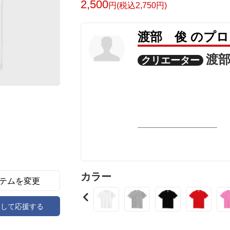
2,500
円(税込2,750円)
渡部 俊 のプ
渡
クリエーター
カラー
テムを変更
アして応援する