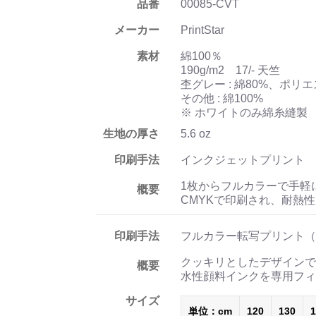
品番
00085-CVT
メーカー
PrintStar
素材
綿100％
190g/m2 17/- 天竺
杢グレー : 綿80%、ポリエ
その他 : 綿100%
※ ホワイトのみ綿糸縫製
生地の厚さ
5.6 oz
印刷手法
インクジェットプリント
1枚からフルカラーで手軽
概要
CMYKで印刷され、耐熱
印刷手法
フルカラー転写プリント（
クッキリとしたデザインで
概要
水性顔料インクを専用フィ
サイズ
単位：cm
120
130
1