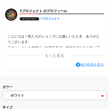
Yプロジェクト のプロフィール
Yプロジェクト
クリエーター
こんにちは！私たちのショップにお越しいただき、ありがと
うございます。
ファッションとデザインが大好きで、自分のクリエイティブ
なアイデアを形にするためにこのTシャツブランドを立ち上
もっと見る
げました。私たちのTシャツは、シンプルでありながらスタ
イリッシュ、そしてどんなシーンにも合わせやすいデザイン
他の作品を見る
を目指しています。
すべてのデザインは細部までこだわり、クオリティを追求し
ています。お客様に喜んでいただけるTシャツを提供するこ
カラー
とが私たちの最大の目標です。新しいデザインやコラボレー
ホワイト
ションも随時展開していく予定ですので、ぜひチェックして
みてください。
サイズ