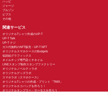
ハッピ
ジャージ
ブルゾン
ビブス
その他
関連サービス
オリジナルTシャツ作成のUP-T
UP-T Talk
UP-T クジ
ガス代無料のNFT販売・UP-T NFT
オリジナルスマホケースのBudgets
似顔絵グラフィックス
ネイルチップ専門店ミチネイル
LINEスタンプ制作スタンプファクトリー
オリジナルノベルティラボ
オリジナルグッズラボ
スマホラボ（スマホケース）
オリジナルTシャツの作成・プリント「TMIX」
オリジナルエコバッグを作ろう！
オリジナルタンブラー・サーモスを作ろう