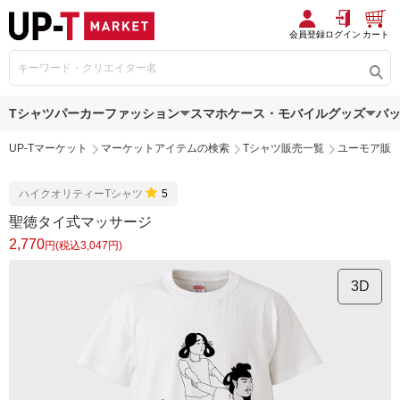
会員登録
ログイン
カート
Tシャツ
パーカー
ファッション
スマホケース・モバイルグッズ
バ
UP-Tマーケット
マーケットアイテムの検索
Tシャツ販売一覧
ユーモア販
ハイクオリティーTシャツ
5
聖徳タイ式マッサージ
2,770
円(税込3,047円)
3D