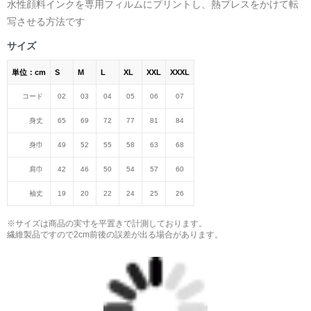
水性顔料インクを専用フィルムにプリントし、熱プレスをかけて転
写させる方法です
サイズ
単位：cm
S
M
L
XL
XXL
XXXL
コード
02
03
04
05
06
07
身丈
65
69
72
77
81
84
身巾
49
52
55
58
63
68
肩巾
42
46
50
54
57
60
袖丈
19
20
22
24
25
26
※サイズは商品の実寸を平置きで計測しております。
繊維製品ですので2cm前後の誤差が出る場合があります。