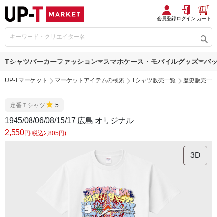
会員登録
ログイン
カート
Tシャツ
パーカー
ファッション
スマホケース・モバイルグッズ
バ
UP-Tマーケット
マーケットアイテムの検索
Tシャツ販売一覧
歴史販売一
定番Ｔシャツ
5
1945/08/06/08/15/17 広島 オリジナル
2,550
円(税込2,805円)
3D