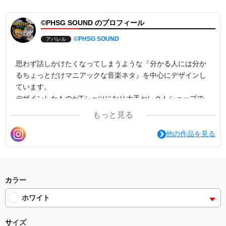
©PHSG SOUND のプロフィール
©PHSG SOUND
アパレル
思わず話しかけたくなってしまうような『分かる人には分か
るちょっとだけマニアックな音楽ネタ』を中心にデザインし
ています。
デザインしたものがTシャツになり大手セレクトショップで
も販売されたこともあります。
もっと見る
既存のデザインをカスタムして店舗限定デザインにしたり、
他の作品を見る
新規デザイン依頼やご意見ご要望等ございましたらお気軽に
お問い合わせ下さい。
ronnie19460401@gmail.com
カラー
ホワイト
サイズ