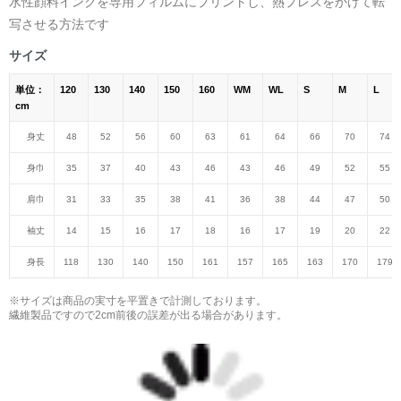
水性顔料インクを専用フィルムにプリントし、熱プレスをかけて転
写させる方法です
サイズ
単位：
120
130
140
150
160
WM
WL
S
M
L
cm
身丈
48
52
56
60
63
61
64
66
70
74
身巾
35
37
40
43
46
43
46
49
52
55
肩巾
31
33
35
38
41
36
38
44
47
50
袖丈
14
15
16
17
18
16
17
19
20
22
身長
118
130
140
150
161
157
165
163
170
179
※サイズは商品の実寸を平置きで計測しております。
繊維製品ですので2cm前後の誤差が出る場合があります。