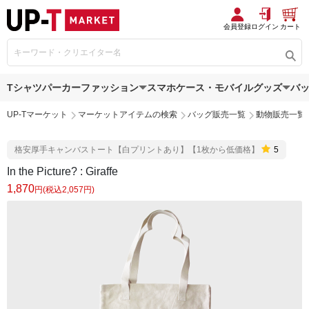
会員登録
ログイン
カート
Tシャツ
パーカー
ファッション
スマホケース・モバイルグッズ
バ
UP-Tマーケット
マーケットアイテムの検索
バッグ販売一覧
動物販売一覧
格安厚手キャンバストート【白プリントあり】【1枚から低価格】
5
In the Picture? : Giraffe
1,870
円(税込2,057円)