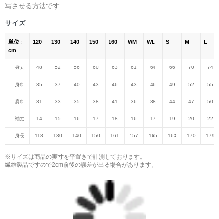
写させる方法です
サイズ
単位：
120
130
140
150
160
WM
WL
S
M
L
cm
身丈
48
52
56
60
63
61
64
66
70
74
身巾
35
37
40
43
46
43
46
49
52
55
肩巾
31
33
35
38
41
36
38
44
47
50
袖丈
14
15
16
17
18
16
17
19
20
22
身長
118
130
140
150
161
157
165
163
170
179
※サイズは商品の実寸を平置きで計測しております。
繊維製品ですので2cm前後の誤差が出る場合があります。