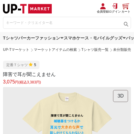
会員登録
ログイン
カート
Tシャツ
パーカー
ファッション
スマホケース・モバイルグッズ
バ
UP-Tマーケット
マーケットアイテムの検索
Tシャツ販売一覧
未分類販売
定番Ｔシャツ
5
障害で耳が聞こえません
3,075
円(税込3,383円)
3D