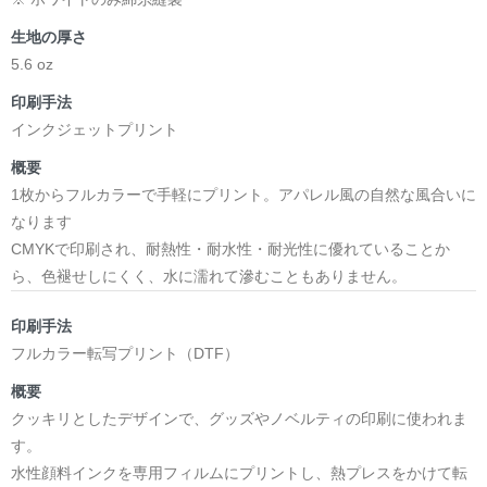
生地の厚さ
5.6 oz
印刷手法
インクジェットプリント
概要
1枚からフルカラーで手軽にプリント。アパレル風の自然な風合いに
なります
CMYKで印刷され、耐熱性・耐水性・耐光性に優れていることか
ら、色褪せしにくく、水に濡れて滲むこともありません。
印刷手法
フルカラー転写プリント（DTF）
概要
クッキリとしたデザインで、グッズやノベルティの印刷に使われま
す。
水性顔料インクを専用フィルムにプリントし、熱プレスをかけて転