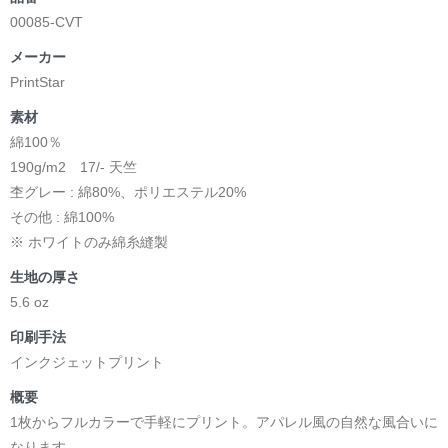
00085-CVT
メーカー
PrintStar
素材
綿100％
190g/m2 17/- 天竺
杢グレー : 綿80%、ポリエステル20%
その他 : 綿100%
※ ホワイトのみ綿糸縫製
生地の厚さ
5.6 oz
印刷手法
インクジェットプリント
概要
1枚からフルカラーで手軽にプリント。アパレル風の自然な風合いに
なります