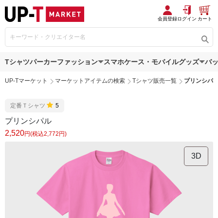
会員登録
ログイン
カート
Tシャツ
パーカー
ファッション
スマホケース・モバイルグッズ
バ
UP-Tマーケット
マーケットアイテムの検索
Tシャツ販売一覧
プリンシパ
定番Ｔシャツ
5
プリンシパル
2,520
円(税込2,772円)
3D