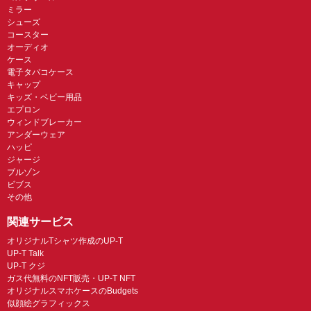
ミラー
シューズ
コースター
オーディオ
ケース
電子タバコケース
キャップ
キッズ・ベビー用品
エプロン
ウィンドブレーカー
アンダーウェア
ハッピ
ジャージ
ブルゾン
ビブス
その他
関連サービス
オリジナルTシャツ作成のUP-T
UP-T Talk
UP-T クジ
ガス代無料のNFT販売・UP-T NFT
オリジナルスマホケースのBudgets
似顔絵グラフィックス