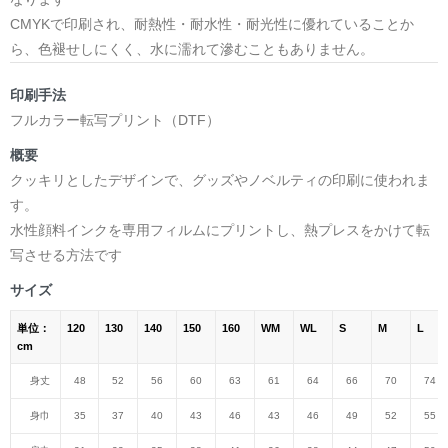
CMYKで印刷され、耐熱性・耐水性・耐光性に優れていることか
ら、色褪せしにくく、水に濡れて滲むこともありません。
印刷手法
フルカラー転写プリント（DTF）
概要
クッキリとしたデザインで、グッズやノベルティの印刷に使われま
す。
水性顔料インクを専用フィルムにプリントし、熱プレスをかけて転
写させる方法です
サイズ
単位：
120
130
140
150
160
WM
WL
S
M
L
cm
身丈
48
52
56
60
63
61
64
66
70
74
身巾
35
37
40
43
46
43
46
49
52
55