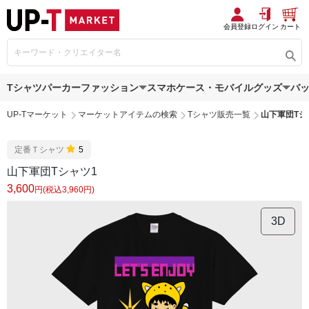
会員登録
ログイン
カート
Tシャツ
パーカー
ファッション
スマホケース・モバイルグッズ
バ
UP-Tマーケット
マーケットアイテムの検索
Tシャツ販売一覧
山下軍団Tシ
定番Ｔシャツ
5
山下軍団Tシャツ1
3,600
円(税込3,960円)
3D