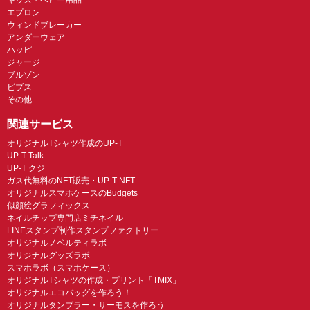
エプロン
ウィンドブレーカー
アンダーウェア
ハッピ
ジャージ
ブルゾン
ビブス
その他
関連サービス
オリジナルTシャツ作成のUP-T
UP-T Talk
UP-T クジ
ガス代無料のNFT販売・UP-T NFT
オリジナルスマホケースのBudgets
似顔絵グラフィックス
ネイルチップ専門店ミチネイル
LINEスタンプ制作スタンプファクトリー
オリジナルノベルティラボ
オリジナルグッズラボ
スマホラボ（スマホケース）
オリジナルTシャツの作成・プリント「TMIX」
オリジナルエコバッグを作ろう！
オリジナルタンブラー・サーモスを作ろう