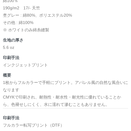
綿100％
190g/m2 17/- 天竺
杢グレー : 綿80%、ポリエステル20%
その他 : 綿100%
※ ホワイトのみ綿糸縫製
生地の厚さ
5.6 oz
印刷手法
インクジェットプリント
概要
1枚からフルカラーで手軽にプリント。アパレル風の自然な風合いに
なります
CMYKで印刷され、耐熱性・耐水性・耐光性に優れていることか
ら、色褪せしにくく、水に濡れて滲むこともありません。
印刷手法
フルカラー転写プリント（DTF）