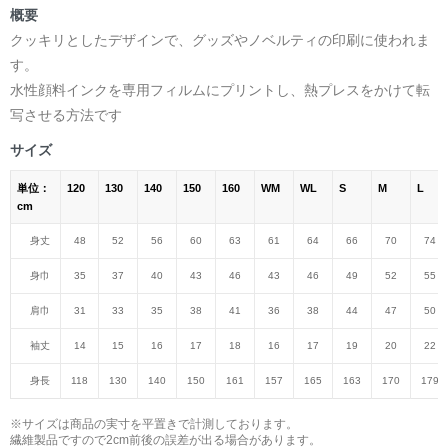
概要
クッキリとしたデザインで、グッズやノベルティの印刷に使われま
す。
水性顔料インクを専用フィルムにプリントし、熱プレスをかけて転
写させる方法です
サイズ
単位：
120
130
140
150
160
WM
WL
S
M
L
cm
身丈
48
52
56
60
63
61
64
66
70
74
身巾
35
37
40
43
46
43
46
49
52
55
肩巾
31
33
35
38
41
36
38
44
47
50
袖丈
14
15
16
17
18
16
17
19
20
22
身長
118
130
140
150
161
157
165
163
170
179
※サイズは商品の実寸を平置きで計測しております。
繊維製品ですので2cm前後の誤差が出る場合があります。