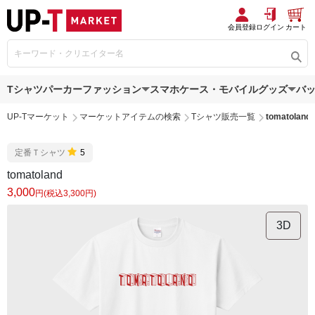
会員登録
ログイン
カート
Tシャツ
パーカー
ファッション
スマホケース・モバイルグッズ
バ
UP-Tマーケット
マーケットアイテムの検索
Tシャツ販売一覧
tomatoland
定番Ｔシャツ
5
tomatoland
3,000
円(税込3,300円)
3D