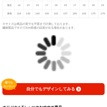
袖丈
14
15
16
17
18
16
17
19
20
22
身長
118
130
140
150
161
157
165
163
170
179
※サイズは商品の実寸を平置きで計測しております。
繊維製品ですので2cm前後の誤差が出る場合があります。
誰でも
カンタン!
自分でもデザインしてみる