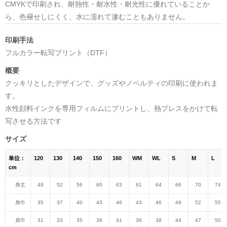
CMYKで印刷され、耐熱性・耐水性・耐光性に優れていることか
ら、色褪せしにくく、水に濡れて滲むこともありません。
印刷手法
フルカラー転写プリント（DTF）
概要
クッキリとしたデザインで、グッズやノベルティの印刷に使われま
す。
水性顔料インクを専用フィルムにプリントし、熱プレスをかけて転
写させる方法です
サイズ
単位：
120
130
140
150
160
WM
WL
S
M
L
cm
身丈
48
52
56
60
63
61
64
66
70
74
身巾
35
37
40
43
46
43
46
49
52
55
肩巾
31
33
35
38
41
36
38
44
47
50