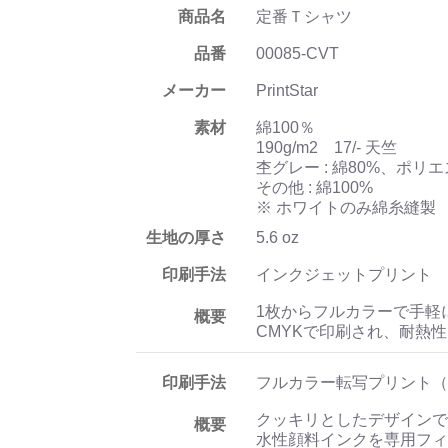
商品名
定番Ｔシャツ
品番
00085-CVT
メーカー
PrintStar
素材
綿100％
190g/m2 17/- 天竺
杢グレー : 綿80%、ポリエ
その他 : 綿100%
※ ホワイトのみ綿糸縫製
生地の厚さ
5.6 oz
印刷手法
インクジェットプリント
1枚からフルカラーで手軽
概要
CMYKで印刷され、耐熱
印刷手法
フルカラー転写プリント（
クッキリとしたデザインで
概要
水性顔料インクを専用フィ