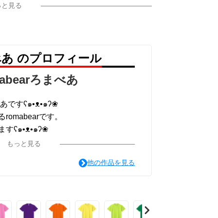
っと見る
まべあ のプロフィール
mabearろまべあ
あですʕ๑•ᴥ•๑ʔ❀
omabearです。
ʕ๑•ᴥ•๑ʔ❀
もっと見る
ｷｬｸﾀｰ 写真 ﾃﾞｼﾞﾀﾙｱｰﾄ 色鉛筆画 絵画な
他の作品を見る
ます。
つかるように。
ながるパワーになりますように。
ます⁽⁽ଘʕ๑•ᴥ•๑ʔଓ⁾⁾