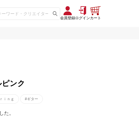
会員登録
ログイン
カート
ルピンク
ｔｒｉｎｇ
#ギター
した。