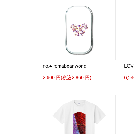
no,4 romabear world
LOV
2,600 円(税込2,860 円)
6,5