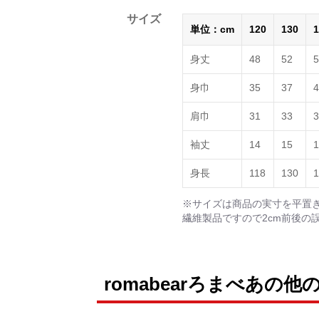
サイズ
単位：cm
120
130
1
身丈
48
52
5
身巾
35
37
4
肩巾
31
33
3
袖丈
14
15
1
身長
118
130
1
※サイズは商品の実寸を平置
繊維製品ですので2cm前後の
romabearろまべあの他