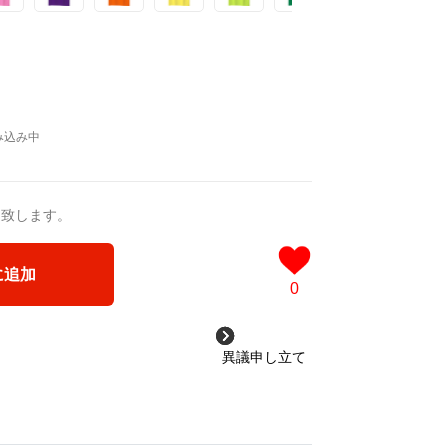
送致します。
に追加
0
異議申し立て