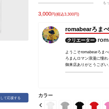
も
3,000
円(税込3,300円)
romabearろ
ro
クリエーター
ようこそromabearろまべ
ろまんロマン浪漫に憧れるr
御来店ありがとうございます
ろまべあﾃﾞｻﾞｲﾝはｵﾘｼﾞﾅﾙ
どさまざまに作っており
あなたのひとめぼれがみ
カラー
たくさんの色が元気につ
アして応援する
またの御来店をお待ちしており