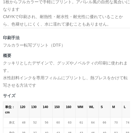
1枚からフルカラーで手軽にプリント。アパレル風の自然な風合いに
なります
CMYKで印刷され、耐熱性・耐水性・耐光性に優れていることか
ら、色褪せしにくく、水に濡れて滲むこともありません。
印刷手法
フルカラー転写プリント（DTF）
概要
クッキリとしたデザインで、グッズやノベルティの印刷に使われま
す。
水性顔料インクを専用フィルムにプリントし、熱プレスをかけて転
写させる方法です
サイズ
単位：
120
130
140
150
160
WM
WL
S
M
L
cm
身丈
48
52
56
60
63
61
64
66
70
74
身巾
35
37
40
43
46
43
46
49
52
55