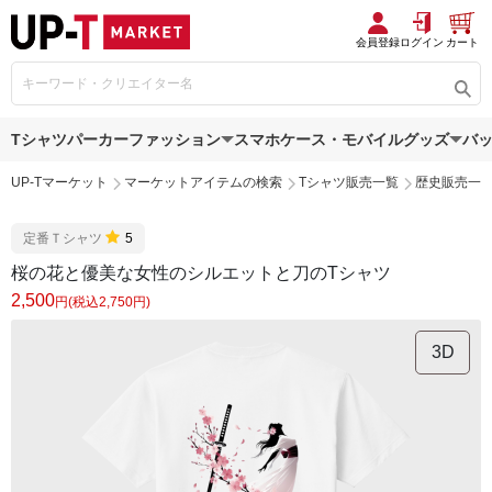
会員登録
ログイン
カート
Tシャツ
パーカー
ファッション
スマホケース・モバイルグッズ
バ
UP-Tマーケット
マーケットアイテムの検索
Tシャツ販売一覧
歴史販売一
定番Ｔシャツ
5
桜の花と優美な女性のシルエットと刀のTシャツ
2,500
円(税込2,750円)
3D