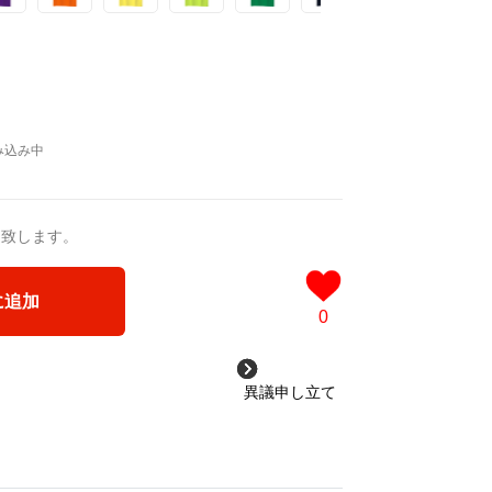
送致します。
に追加
0
異議申し立て