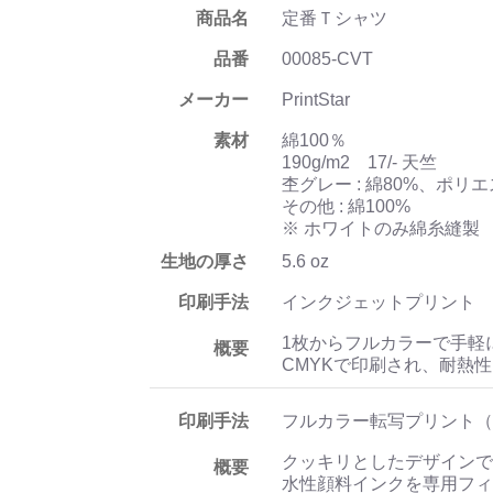
商品名
定番Ｔシャツ
品番
00085-CVT
メーカー
PrintStar
素材
綿100％
190g/m2 17/- 天竺
杢グレー : 綿80%、ポリエ
その他 : 綿100%
※ ホワイトのみ綿糸縫製
生地の厚さ
5.6 oz
印刷手法
インクジェットプリント
1枚からフルカラーで手軽
概要
CMYKで印刷され、耐熱
印刷手法
フルカラー転写プリント（
クッキリとしたデザインで
概要
水性顔料インクを専用フィ