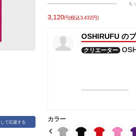
も
3,120
円(税込3,432円)
OSHIRUFU 
OS
クリエーター
カラー
アして応援する