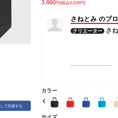
3,660
円(税込4,026円)
さねとみ のプ
さ
クリエーター
カラー
アして応援する
サイズ