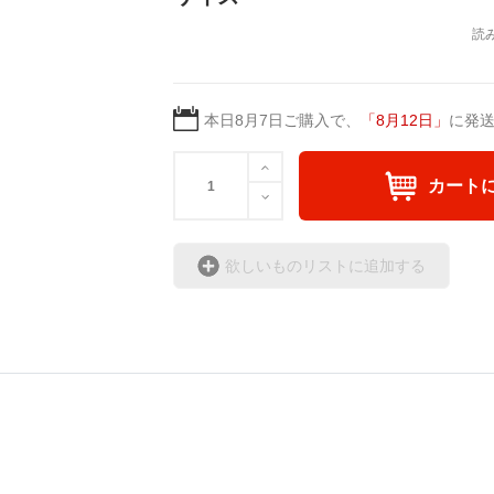
本日
8月7日
ご購入で、
「
8月12日
」
に発
カート
欲しいものリストに追加する