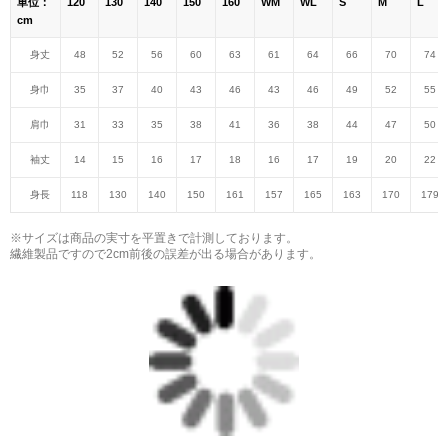
単位：
120
130
140
150
160
WM
WL
S
M
L
cm
身丈
48
52
56
60
63
61
64
66
70
74
身巾
35
37
40
43
46
43
46
49
52
55
肩巾
31
33
35
38
41
36
38
44
47
50
袖丈
14
15
16
17
18
16
17
19
20
22
身長
118
130
140
150
161
157
165
163
170
179
※サイズは商品の実寸を平置きで計測しております。
繊維製品ですので2cm前後の誤差が出る場合があります。