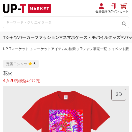
会員登録
ログイン
カート
Tシャツ
パーカー
ファッション
スマホケース・モバイルグッズ
バ
UP-Tマーケット
マーケットアイテムの検索
Tシャツ販売一覧
イベント販
定番Ｔシャツ
5
花火
4,520
円(税込4,972円)
3D