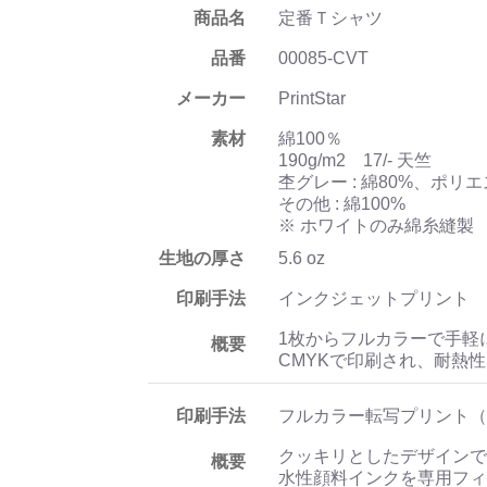
商品名
定番Ｔシャツ
品番
00085-CVT
メーカー
PrintStar
素材
綿100％
190g/m2 17/- 天竺
杢グレー : 綿80%、ポリエ
その他 : 綿100%
※ ホワイトのみ綿糸縫製
生地の厚さ
5.6 oz
印刷手法
インクジェットプリント
1枚からフルカラーで手軽
概要
CMYKで印刷され、耐熱
印刷手法
フルカラー転写プリント（
クッキリとしたデザインで
概要
水性顔料インクを専用フィ