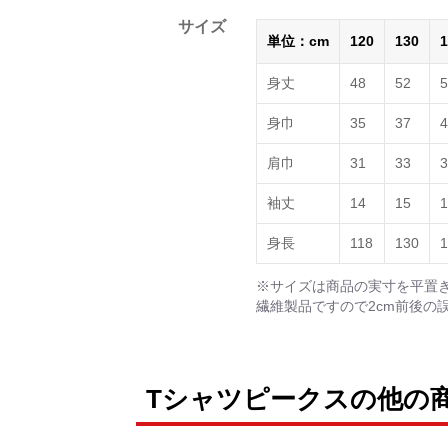
サイズ
単位：cm
120
130
1
身丈
48
52
5
身巾
35
37
4
肩巾
31
33
3
袖丈
14
15
1
身長
118
130
1
※サイズは商品の実寸を平置
繊維製品ですので2cm前後の
Tシャツピークスの他の