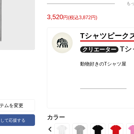
も
3,520
円(税込3,872円)
Tシャツピーク
T
クリエーター
動物好きのTシャツ屋
テムを変更
カラー
アして応援する