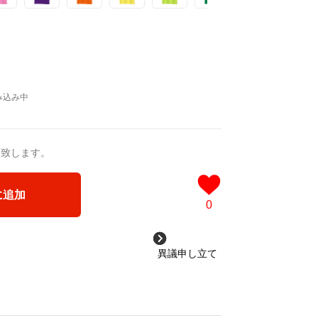
送致します。
に追加
0
異議申し立て