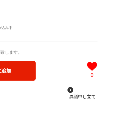
送致します。
に追加
0
異議申し立て