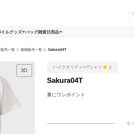
バイルグッズ
バッグ
雑貨日用品
ツ販売一覧
植物販売一覧
Sakura04T
ハイクオリティーTシャツ
5
3D
Sakura04T
裏にワンポイント
も