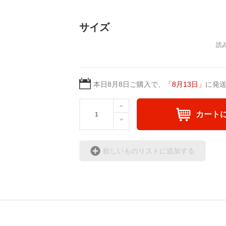
サイズ
本日
8月8日
ご購入で、
「
8月13日
」
に発
カート
欲しいものリストに追加する