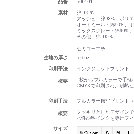
品番
500101
素材
綿100％
アッシュ：綿98%、ポリエ
オートミール：綿99%、ポ
ミックスグレー：綿90%、
その他：綿100%
セミコーマ糸
生地の厚さ
5.6 oz
印刷手法
インクジェットプリント
1枚からフルカラーで手軽
概要
CMYKで印刷され、耐熱
印刷手法
フルカラー転写プリント（
クッキリとしたデザインで
概要
水性顔料インクを専用フィ
サイズ
単位：cm
S
M
L