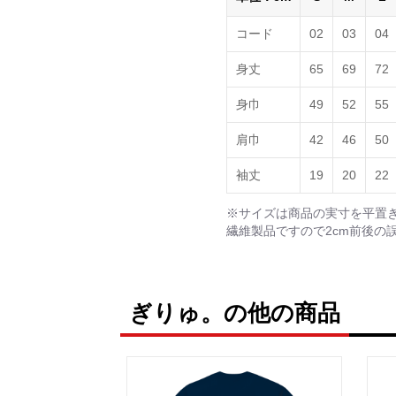
コード
02
03
04
身丈
65
69
72
身巾
49
52
55
肩巾
42
46
50
袖丈
19
20
22
※サイズは商品の実寸を平置
繊維製品ですので2cm前後の
ぎりゅ。の他の商品