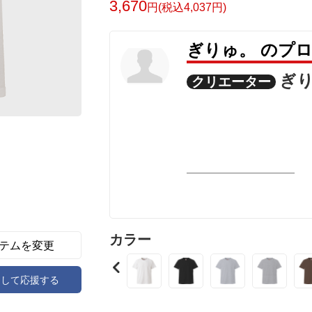
3,670
円(税込4,037円)
ぎりゅ。 のプ
ぎ
クリエーター
カラー
テムを変更
アして応援する