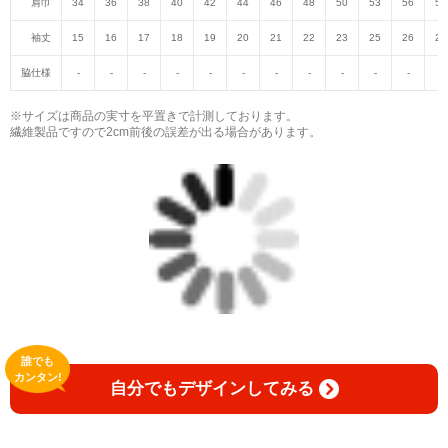
肩巾
34
36
38
40
42
44
46
48
50
53
56
59
袖丈
15
16
17
18
19
20
21
22
23
25
26
27
脇仕様
-
-
-
-
-
-
-
-
-
-
-
-
※サイズは商品の実寸を平置きで計測しております。
繊維製品ですので2cm前後の誤差が出る場合があります。
誰でも
カンタン!
自分でもデザインしてみる