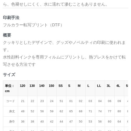
ら、色褪せしにくく、水に濡れて滲むこともありません。
印刷手法
フルカラー転写プリント（DTF）
概要
クッキリとしたデザインで、グッズやノベルティの印刷に使われま
す。
水性顔料インクを専用フィルムにプリントし、熱プレスをかけて転
写させる方法です
サイズ
単位：
120
130
140
150
SS
S
M
L
LL
3L
4L
5L
cm
コード
21
22
23
24
51
01
02
03
04
06
09
47
身丈
48
52
56
59
62
65
68
71
74
77
80
82
身巾
36
38
40
42
44
47
50
53
56
60
64
68