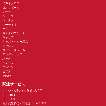
メガネクロス
ゴルフボール
ミラー
シューズ
コースター
オーディオ
ケース
電子タバコケース
キャップ
キッズ・ベビー用品
エプロン
ウィンドブレーカー
アンダーウェア
ハッピ
ジャージ
ブルゾン
ビブス
その他
関連サービス
オリジナルTシャツ作成のUP-T
UP-T Talk
UP-T クジ
ガス代無料のNFT販売・UP-T NFT