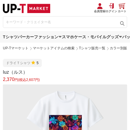
会員登録
ログイン
カート
Tシャツ
パーカー
ファッション
スマホケース・モバイルグッズ
バ
UP-Tマーケット
マーケットアイテムの検索
Tシャツ販売一覧
カラー別販
ドライＴシャツ
5
luz（ルス）
2,370
円(税込2,607円)