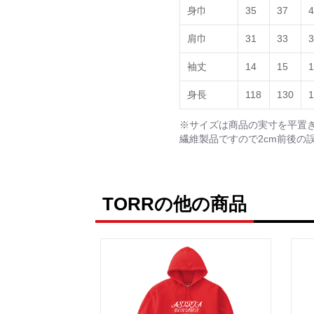
身巾
35
37
4
肩巾
31
33
3
袖丈
14
15
1
身長
118
130
1
※サイズは商品の実寸を平置
繊維製品ですので2cm前後の
TORRの他の商品