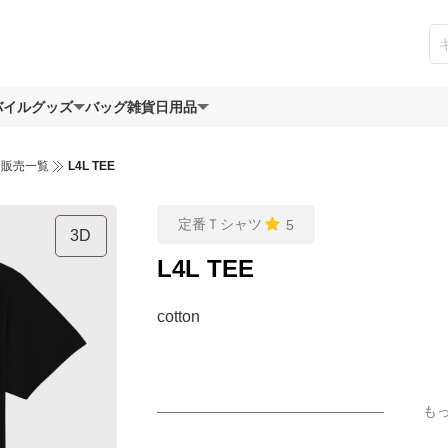
バイルグッズ
バッグ
雑貨日用品
ツ販売一覧
L4L TEE
定番Ｔシャツ
5
3D
L4L TEE
cotton
も