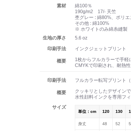
素材
綿100％
190g/m2 17/- 天竺
杢グレー : 綿80%、ポリエ
その他 : 綿100%
※ ホワイトのみ綿糸縫製
生地の厚さ
5.6 oz
印刷手法
インクジェットプリント
1枚からフルカラーで手軽
概要
CMYKで印刷され、耐熱
印刷手法
フルカラー転写プリント（
クッキリとしたデザインで
概要
水性顔料インクを専用フィ
サイズ
単位：cm
120
130
1
身丈
48
52
5