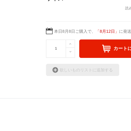
本日
8月8日
ご購入で、
「
8月12日
」
に発
カート
欲しいものリストに追加する