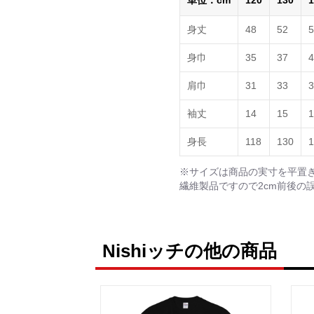
単位：cm
120
130
1
身丈
48
52
5
身巾
35
37
4
肩巾
31
33
3
袖丈
14
15
1
身長
118
130
1
※サイズは商品の実寸を平置
繊維製品ですので2cm前後の
Nishiッチの他の商品