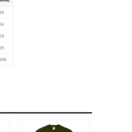
XXXL
84
64
59
26
186