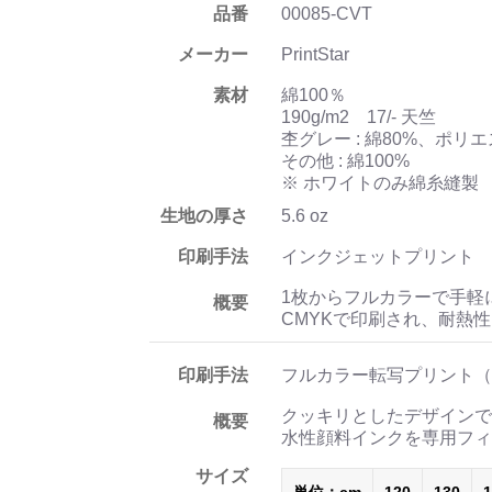
品番
00085-CVT
メーカー
PrintStar
素材
綿100％
190g/m2 17/- 天竺
杢グレー : 綿80%、ポリエ
その他 : 綿100%
※ ホワイトのみ綿糸縫製
生地の厚さ
5.6 oz
印刷手法
インクジェットプリント
1枚からフルカラーで手軽
概要
CMYKで印刷され、耐熱
印刷手法
フルカラー転写プリント（
クッキリとしたデザインで
概要
水性顔料インクを専用フィ
サイズ