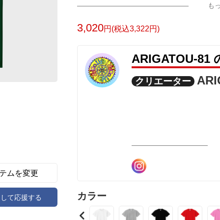
も
3,020
円(税込3,322円)
ARIGATOU-8
ARI
クリエーター
テムを変更
カラー
アして応援する