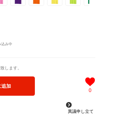
送致します。
に追加
0
異議申し立て