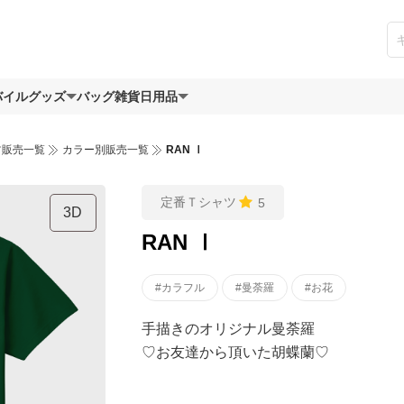
バイルグッズ
バッグ
雑貨日用品
ツ販売一覧
カラー別販売一覧
RAN Ⅰ
定番Ｔシャツ
5
3D
RAN Ⅰ
#カラフル
#曼荼羅
#お花
手描きのオリジナル曼荼羅
♡お友達から頂いた胡蝶蘭♡