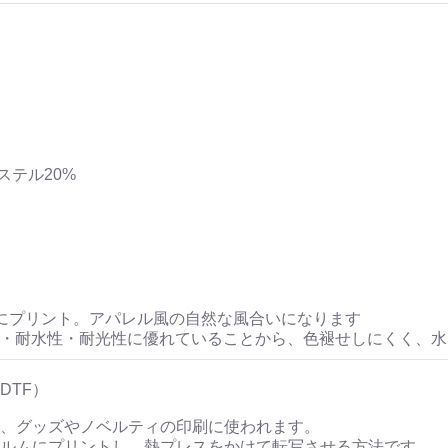
ステル20%
にプリント。アパレル風の自然な風合いになります
性・耐水性・耐光性に優れていることから、色褪せしにくく、
DTF）
、グッズやノベルティの印刷に使われます。
ルムにプリントし、熱プレスをかけて転写させる方法です