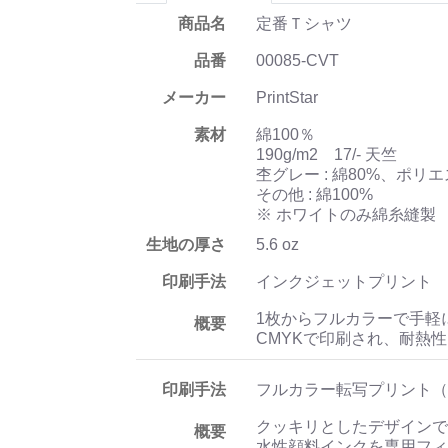
商品名
定番Ｔシャツ
品番
00085-CVT
メーカー
PrintStar
素材
綿100％
190g/m2 17/- 天竺
杢グレー : 綿80%、ポリエ
その他 : 綿100%
※ ホワイトのみ綿糸縫製
生地の厚さ
5.6 oz
印刷手法
インクジェットプリント
1枚からフルカラーで手軽
概要
CMYKで印刷され、耐熱
印刷手法
フルカラー転写プリント（
クッキリとしたデザインで
概要
水性顔料インクを専用フィ