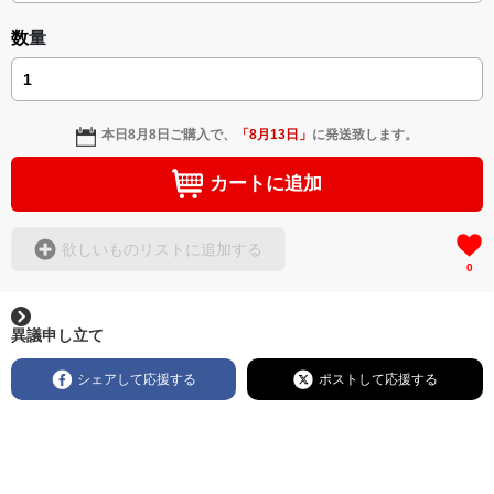
数量
本日
8月8日
ご購入で、
「
8月13日
」
に発送致します。
カートに追加
欲しいものリストに追加する
0
異議申し立て
シェアして応援する
ポストして応援する