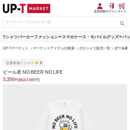
会員登録
ログイン
カート
Tシャツ
パーカー
ファッション
スマホケース・モバイルグッズ
バ
UP-Tマーケット
マーケットアイテムの検索
ポロシャツ販売一覧
ビール君 N
定番長袖Ｔシャツ
5
ビール君 NO BEER NO LIFE
3,350
円(税込3,685円)