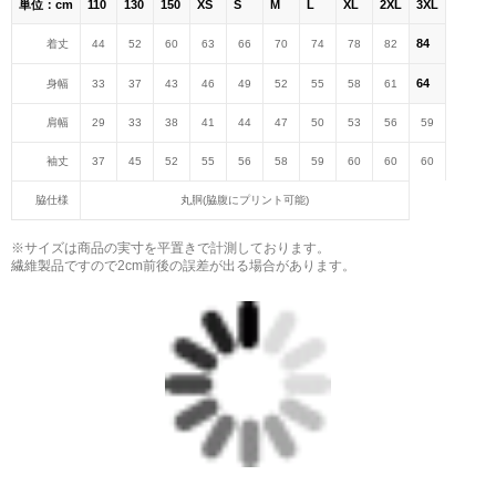
単位：cm
110
130
150
XS
S
M
L
XL
2XL
3XL
84
着丈
44
52
60
63
66
70
74
78
82
64
身幅
33
37
43
46
49
52
55
58
61
肩幅
29
33
38
41
44
47
50
53
56
59
袖丈
37
45
52
55
56
58
59
60
60
60
脇仕様
丸胴(脇腹にプリント可能)
※サイズは商品の実寸を平置きで計測しております。
繊維製品ですので2cm前後の誤差が出る場合があります。