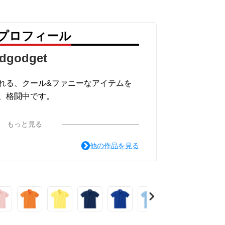
 のプロフィール
dgodget
れる、クール&ファニーなアイテムを
、格闘中です。
もっと見る
面白可笑し。IN SUZURI』や nic
他の作品を見る
 にも展開中。
します。