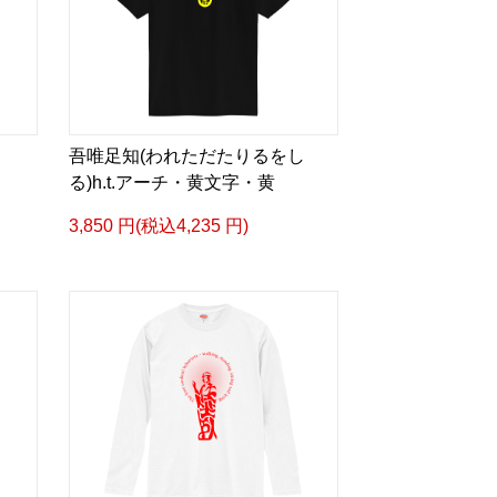
吾唯足知(われただたりるをし
る)h.t.アーチ・黄文字・黄
3,850 円(税込4,235 円)