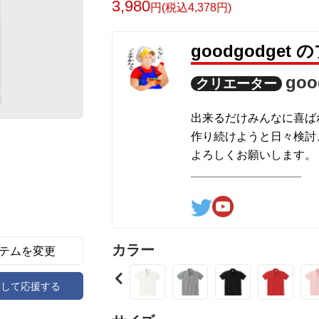
3,980
円(税込4,378円)
goodgodget
goo
クリエーター
出来るだけみんなに喜ば
作り続けようと日々検討
よろしくお願いします。
ここの他にも『日日彼是色々
hinichioo by BASE
コチラもよろしくお願い
カラー
テムを変更
アして応援する