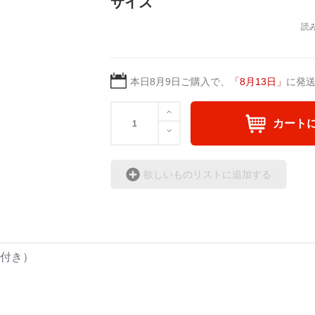
サイズ
本日
8月9日
ご購入で、
「
8月13日
」
に発
カート
欲しいものリストに追加する
ト付き）