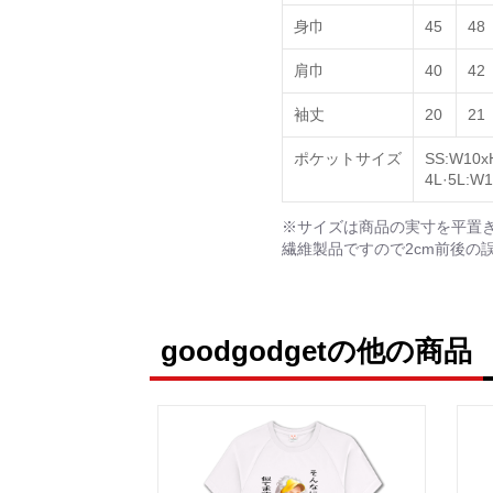
身巾
45
48
肩巾
40
42
袖丈
20
21
ポケットサイズ
SS:W10х
4L·5L:W1
※サイズは商品の実寸を平置
繊維製品ですので2cm前後の
goodgodgetの他の商品