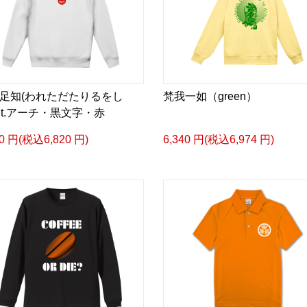
足知(われただたりるをし
梵我一如（green）
h.t.アーチ・黒文字・赤
00 円(税込6,820 円)
6,340 円(税込6,974 円)