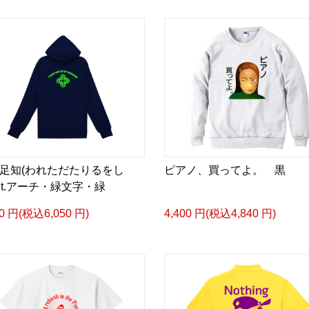
足知(われただたりるをし
ピアノ、買ってよ。 黒
h.t.アーチ・緑文字・緑
00 円(税込6,050 円)
4,400 円(税込4,840 円)