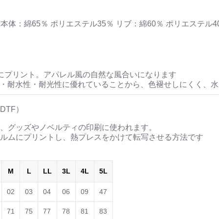
織鹿の子 本体：綿65％ ポリエステル35％ リブ：綿60％ ポリエス
にプリント。アパレル風の自然な風合いになります
性・耐水性・耐光性に優れていることから、色褪せしにくく、
DTF）
、グッズやノベルティの印刷に使われます。
ルムにプリントし、熱プレスをかけて転写させる方法です
M
L
LL
3L
4L
5L
02
03
04
06
09
47
71
75
77
78
81
83