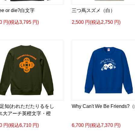
fee or die?白文字
三つ蔦スズメ（白）
50 円(税込3,795 円)
2,500 円(税込2,750 円)
足知(われただたりるをし
Why Can't We Be Friends
h.t.大アーチ英橙文字・橙
00 円(税込6,710 円)
6,700 円(税込7,370 円)