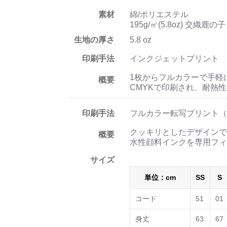
素材
綿/ポリエステル
195g/㎡(5.8oz) 交
生地の厚さ
5.8 oz
印刷手法
インクジェットプリント
1枚からフルカラーで手軽
概要
CMYKで印刷され、耐熱
印刷手法
フルカラー転写プリント（
クッキリとしたデザインで
概要
水性顔料インクを専用フィ
サイズ
単位：cm
SS
S
コード
51
01
身丈
63
67