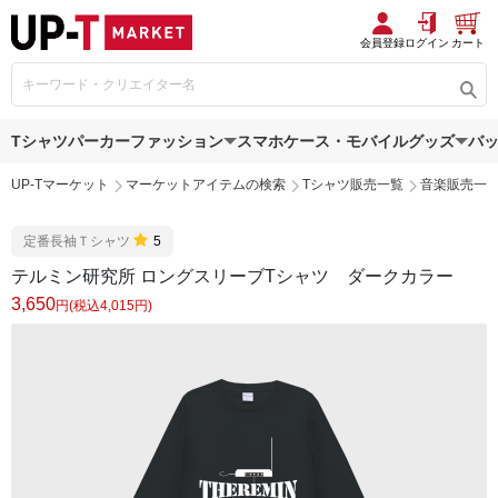
会員登録
ログイン
カート
Tシャツ
パーカー
ファッション
スマホケース・モバイルグッズ
バ
UP-Tマーケット
マーケットアイテムの検索
Tシャツ販売一覧
音楽販売一
定番長袖Ｔシャツ
5
テルミン研究所 ロングスリーブTシャツ ダークカラー
3,650
円(税込4,015円)