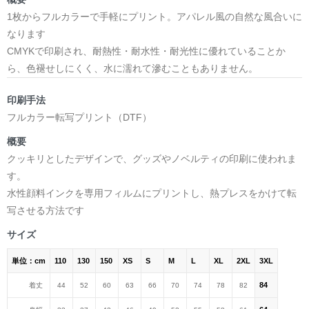
1枚からフルカラーで手軽にプリント。アパレル風の自然な風合いに
なります
CMYKで印刷され、耐熱性・耐水性・耐光性に優れていることか
ら、色褪せしにくく、水に濡れて滲むこともありません。
印刷手法
フルカラー転写プリント（DTF）
概要
クッキリとしたデザインで、グッズやノベルティの印刷に使われま
す。
水性顔料インクを専用フィルムにプリントし、熱プレスをかけて転
写させる方法です
サイズ
単位：cm
110
130
150
XS
S
M
L
XL
2XL
3XL
84
着丈
44
52
60
63
66
70
74
78
82