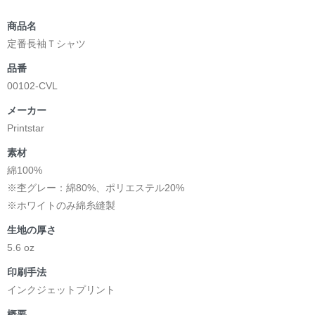
商品名
定番長袖Ｔシャツ
品番
00102-CVL
メーカー
Printstar
素材
綿100%
※杢グレー：綿80%、ポリエステル20%
※ホワイトのみ綿糸縫製
生地の厚さ
5.6 oz
印刷手法
インクジェットプリント
概要