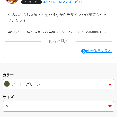
Jさん(レトロマンズ・ガイ)
クリエーター
中古のおもちゃ屋さんをやりながらデザインや作家等もやっ
ております。
デザインしたキャラクター達のグッズをこちらで販売致しま
す。
もっと見る
沼津にて活動中です。
他の作品を見る
現在1000年後の未来の沼津が舞台のオリジナルロボット作品
の本を制作中。
カラー
アーミーグリーン
サイズ