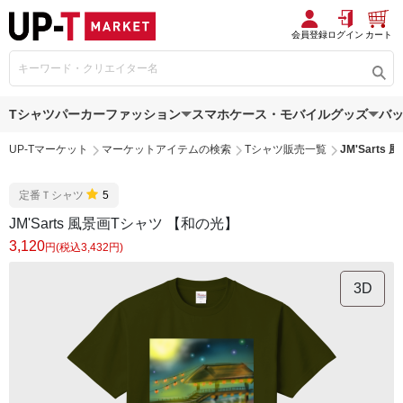
会員登録
ログイン
カート
Tシャツ
パーカー
ファッション
スマホケース・モバイルグッズ
バ
UP-Tマーケット
マーケットアイテムの検索
Tシャツ販売一覧
JM'Sart
定番Ｔシャツ
5
JM'Sarts 風景画Tシャツ 【和の光】
3,120
円(税込3,432円)
3D