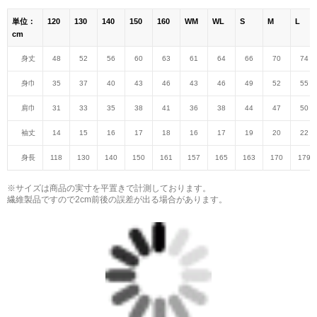
単位：
120
130
140
150
160
WM
WL
S
M
L
cm
身丈
48
52
56
60
63
61
64
66
70
74
身巾
35
37
40
43
46
43
46
49
52
55
肩巾
31
33
35
38
41
36
38
44
47
50
袖丈
14
15
16
17
18
16
17
19
20
22
身長
118
130
140
150
161
157
165
163
170
179
※サイズは商品の実寸を平置きで計測しております。
繊維製品ですので2cm前後の誤差が出る場合があります。