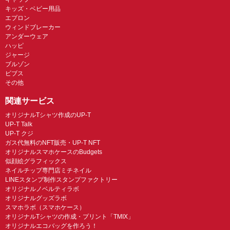
キッズ・ベビー用品
エプロン
ウィンドブレーカー
アンダーウェア
ハッピ
ジャージ
ブルゾン
ビブス
その他
関連サービス
オリジナルTシャツ作成のUP-T
UP-T Talk
UP-T クジ
ガス代無料のNFT販売・UP-T NFT
オリジナルスマホケースのBudgets
似顔絵グラフィックス
ネイルチップ専門店ミチネイル
LINEスタンプ制作スタンプファクトリー
オリジナルノベルティラボ
オリジナルグッズラボ
スマホラボ（スマホケース）
オリジナルTシャツの作成・プリント「TMIX」
オリジナルエコバッグを作ろう！