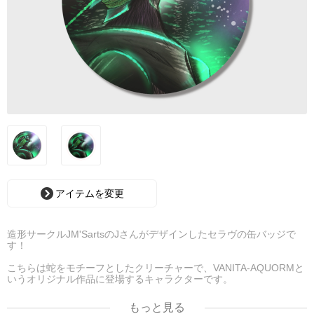
アイテムを変更
造形サークルJM'SartsのJさんがデザインしたセラヴの缶バッジで
す！
こちらは蛇をモチーフとしたクリーチャーで、VANITA-AQUORMと
いうオリジナル作品に登場するキャラクターです。
ある力によって異常進化した戦士、人間を越えた力を手にした青年
もっと見る
が滅び行く宇宙の命運を背負う物語。