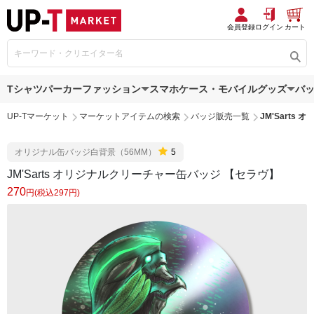
会員登録
ログイン
カート
Tシャツ
パーカー
ファッション
スマホケース・モバイルグッズ
バ
UP-Tマーケット
マーケットアイテムの検索
バッジ販売一覧
JM'Sart
オリジナル缶バッジ白背景（56MM）
5
JM'Sarts オリジナルクリーチャー缶バッジ 【セラヴ】
270
円(税込297円)