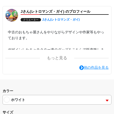
物語の主人公的なキャラです。
Jさん(レトロマンズ・ガイ) のプロフィール
こちらはフィギュアも現在JMSが開発中です！
是非セラヴをお手元に！
Jさん(レトロマンズ・ガイ)
クリエーター
中古のおもちゃ屋さんをやりながらデザインや作家等もやっ
ております。
デザインしたキャラクター達のグッズをこちらで販売致しま
す。
もっと見る
沼津にて活動中です。
他の作品を見る
現在1000年後の未来の沼津が舞台のオリジナルロボット作品
の本を制作中。
カラー
ホワイト
サイズ