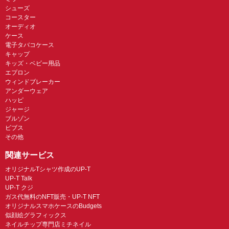
シューズ
コースター
オーディオ
ケース
電子タバコケース
キャップ
キッズ・ベビー用品
エプロン
ウィンドブレーカー
アンダーウェア
ハッピ
ジャージ
ブルゾン
ビブス
その他
関連サービス
オリジナルTシャツ作成のUP-T
UP-T Talk
UP-T クジ
ガス代無料のNFT販売・UP-T NFT
オリジナルスマホケースのBudgets
似顔絵グラフィックス
ネイルチップ専門店ミチネイル