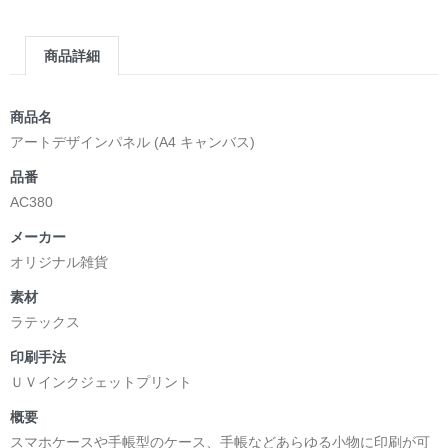
第2作品の章: “刺すように燃えるような眼差しは”部分
[主人公である小説家の遺作]を絵本化。
商品詳細
＜小説/絵本版＞ 凛々風猛 -ririkazetakeru
日本語版: https://amzn.asia/d/d7stkOV
英語版: https://amzn.asia/d/8u7Cebe
商品名
＿＿＿＿＿＿＿＿＿＿＿＿＿＿＿＿＿＿＿＿＿＿
アートデザインパネル (A4 キャンバス)
▶︎刺すように燃えるような眼差しは [+挿画51作品版]
品番
＜著者: 絵本/挿画作成＞ 凛々風 猛 -リリカゼタケル
AC380
日本語版: https://amzn.asia/d/8oNk92Q
英語版: https://amzn.asia/d/gDGn5nK
メーカー
オリジナル雑貨
素材
<デザイン画集&グッズカタログ>
ラテックス
＿＿＿＿＿＿＿＿＿＿＿＿＿＿＿＿＿＿＿＿＿＿
印刷手法
小説 [弛まぬ言霊]
ＵＶインクジェットプリント
挿画&グッズカタログ <デザイン画集:BEST版>
＜著者:作詞/挿画作成＞ 凛々風 猛 -リリカゼタケル
概要
☆本作品内で表現されている作詞20曲も掲載.
スマホケースや手帳型のケース、手帳などあらゆる小物に印刷が可