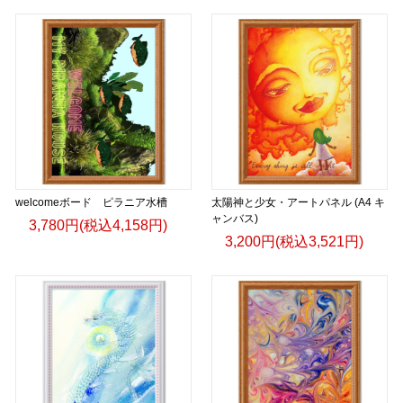
小説 [刺すように燃えるような眼差しは] -Version2.
挿画&グッズカタログ <デザイン画集:BEST版>
＜著者:絵本/挿画作成＞ 凛々風 猛 -リリカゼタケル
日本語版: https://amzn.asia/d/hMo8oB0
▶︎小説 [刺すように燃えるような眼差しは]
-Comics Style Version.
挿画&グッズカタログ <デザイン画集:BEST版>
welcomeボード ピラニア水槽
＜著者/絵本:挿画作成＞ 凛々風 猛 -リリカゼタケル
太陽神と少女・アートパネル (A4 キ
ャンバス)
日本語版: https://amzn.asia/d/gPVyU1t
3,780円(税込4,158円)
3,200円(税込3,521円)
＿＿＿＿＿＿＿＿＿＿＿＿＿＿＿＿＿＿＿＿＿＿
▶︎SUZURI https://suzuri.jp/ririkazetakeru
▶︎UP-T up-t.jp/creator/66b9c067ae64e
▶︎GICLEEPOD
https://gicleepod.com/store/artist-ririkazetakeru