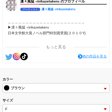
凛々風猛 -ririkazetakeru のプロフィール
第1作品:日本語版 ASIN:B078LJFK97
https://amzn.asia/d/ipdf8cX
#小説 #ロードムービー系 #ミュージカル調
凛々風猛 -ririkazetakeru
アーティスト
▶︎LOST -the star without a place
1stWork:EnglishEdition
＿＿＿＿＿＿＿＿＿＿＿＿＿＿＿＿＿＿＿＿＿＿
ASIN: B08NJGYHX2
▶︎凛々風猛 -ririkazetakeru
https://amzn.asia/d/1nwVIb6
日本文学館大賞ノベル部門特別賞受賞[２０１０Y]
＿＿＿＿＿＿＿＿＿＿＿＿＿＿＿＿＿＿＿＿＿＿
▶︎刺すように 燃えるような眼差しは
第2作品:日本語版
もっと見る
ASIN:B07CWC27MB
https://amzn.asia/d/7GbUq3Z
<作品情報:配信中.> -Thank you for your time.
他の作品を見る
▶︎burning gaze like a sting
＿＿＿＿＿＿＿＿＿＿＿＿＿＿＿＿＿＿＿＿＿＿
2ndWork:EnglishEdition
▶︎弛まぬ言霊
ASIN: B092LZVKD4
[通常版:ロードムービー系ミュージカル小説のみ.]
https://amzn.asia/d/eLvAyy5
＜著者 : 作詞＞ 凛々風 猛 -リリカゼタケル
カラー
日本語版: https://amzn.asia/d/ipdf8cX
▶︎求めない惑星 -New!!-
ブラウン
第2作品:小説/絵本版
英語版: https://amzn.asia/d/1nwVIb6
ASIN: B0D2VSHMZ6
＿＿＿＿＿＿＿＿＿＿＿＿＿＿＿＿＿＿＿＿＿＿
https://amzn.asia/d/d7stkOV
サイズ
▶︎弛まぬ言霊[+挿画50作品版]
▶︎The planet doesn't want it. -New!!-
＜小説+作詞20曲+挿画50作品>
2ndWork:Picturebook :EnglishEdition