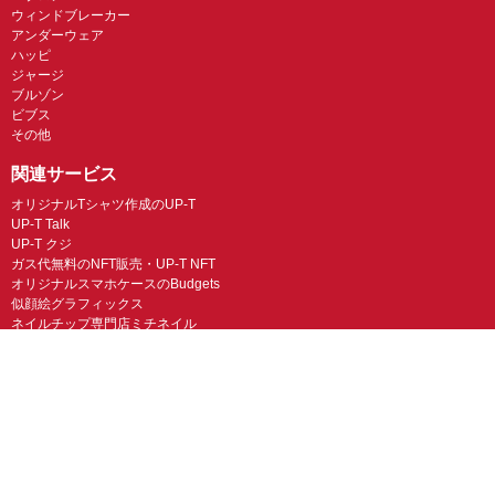
ウィンドブレーカー
アンダーウェア
ハッピ
ジャージ
ブルゾン
ビブス
その他
関連サービス
オリジナルTシャツ作成のUP-T
UP-T Talk
UP-T クジ
ガス代無料のNFT販売・UP-T NFT
オリジナルスマホケースのBudgets
似顔絵グラフィックス
ネイルチップ専門店ミチネイル
LINEスタンプ制作スタンプファクトリー
オリジナルノベルティラボ
オリジナルグッズラボ
スマホラボ（スマホケース）
オリジナルTシャツの作成・プリント「TMIX」
オリジナルエコバッグを作ろう！
オリジナルタンブラー・サーモスを作ろう