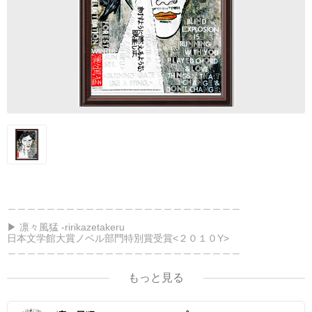
＿＿＿＿＿＿＿＿＿＿＿＿＿＿＿＿＿＿＿＿＿＿＿＿
▶︎ 凛々風猛 -ririkazetakeru
日本文学館大賞ノベル部門特別賞受賞<２０１０Y>
＿＿＿＿＿＿＿＿＿＿＿＿＿＿＿＿＿＿＿＿＿＿＿＿
もっと見る
<作品情報> -Thank you for your time.
▶︎弛まぬ言霊