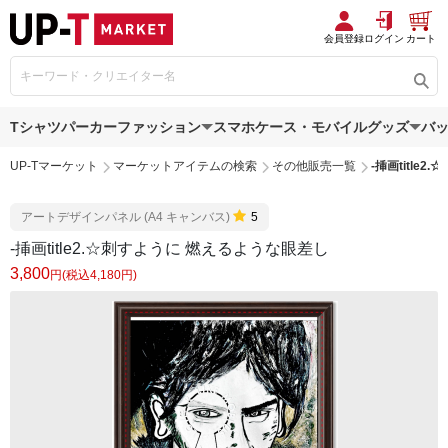
会員登録
ログイン
カート
Tシャツ
パーカー
ファッション
スマホケース・モバイルグッズ
バ
UP-Tマーケット
マーケットアイテムの検索
その他販売一覧
-挿画title
アートデザインパネル (A4 キャンバス)
5
-挿画title2.☆刺すように 燃えるような眼差し
3,800
円(税込4,180円)