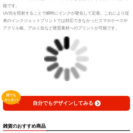
日本語版: https://amzn.asia/d/1pxD3g4
能です。
UV光を照射することで瞬時にインクが硬化して定着。これにより従
小説 [弛まぬ言霊] 挿画&グッズカタログ
来のインクジェットプリントでは対応できなかったスマホケースや
<デザイン画集:Comics Style Version.>
アクリル板、アルミ缶など硬質素材へのプリントが可能です。
＜著者:挿画作成＞ 凛々風 猛 -リリカゼタケル
日本語版: https://amzn.asia/d/fxD6D5U
小説 [弛まぬ言霊] <挿画:スケッチ&塗り絵ver.>
-挿画デザイン画集&グッズカタログ-
＜著者/小説:作詞:挿画作成＞
凛々風 猛-リリカゼタケル
https://amzn.asia/d/0dgbLm4e
誰でも
<デザイン画集&グッズカタログ>
カンタン!
自分でもデザインしてみる
＿＿＿＿＿＿＿＿＿＿＿＿＿＿＿＿＿＿＿＿＿＿
小説 [刺すように燃えるような眼差しは] -Version1.
挿画&グッズカタログ <デザイン画集:BEST版>
＜著者:挿画作成＞ 凛々風 猛 -リリカゼタケル
雑貨のおすすめ商品
日本語版: https://amzn.asia/d/fMWTZVg