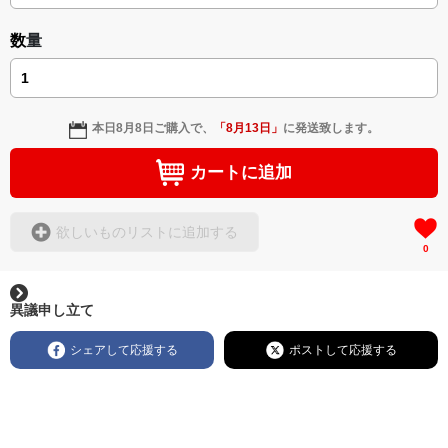
ASIN: B0DDGXTY57
＜著者: 作詞/挿画作成＞ 凛々風 猛 -リリカゼタケル
https://amzn.asia/d/8u7Cebe
日本語版: https://amzn.asia/d/3czgKs8
☆The illustrations are created using a fluctuation version.
数量
英語版: https://amzn.asia/d/bpIME7s
▶︎弛まぬ言霊 <+挿画/スケッチ&塗り絵ver.版>
-ロードムービー系ミュージカル小説 +作詞20曲
本日
8月8日
ご購入で、
「
8月13日
」
に発送致します。
+挿画スケッチスタイル&塗り絵バージョン-
＜著者/小説:作詞:挿画作成＞
カートに追加
凛々風 猛-リリカゼタケル
https://amzn.asia/d/0cLT3VyF
欲しいものリストに追加する
0
<作品情報:配信中.> -Thank you for your time.
＿＿＿＿＿＿＿＿＿＿＿＿＿＿＿＿＿＿＿＿＿＿
▶︎刺すように燃えるような眼差しは
異議申し立て
[第2作品: 通常版.小説のみ.]
＜著者＞ 凛々風 猛 -リリカゼタケル
シェアして応援する
ポストして応援する
日本語版: https://amzn.asia/d/7GbUq3Z
英語版: https://amzn.asia/d/eLvAyy5
＿＿＿＿＿＿＿＿＿＿＿＿＿＿＿＿＿＿＿＿＿＿
▶︎求めない惑星 [小説/絵本版]