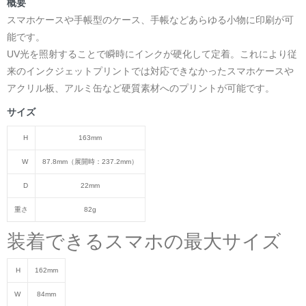
概要
スマホケースや手帳型のケース、手帳などあらゆる小物に印刷が可
能です。
UV光を照射することで瞬時にインクが硬化して定着。これにより従
来のインクジェットプリントでは対応できなかったスマホケースや
アクリル板、アルミ缶など硬質素材へのプリントが可能です。
サイズ
H
163mm
W
87.8mm（展開時：237.2mm）
D
22mm
重さ
82g
装着できるスマホの最大サイズ
H
162mm
W
84mm