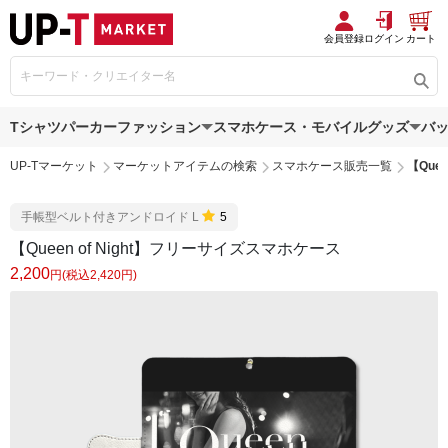
会員登録
ログイン
カート
Tシャツ
パーカー
ファッション
スマホケース・モバイルグッズ
バ
UP-Tマーケット
マーケットアイテムの検索
スマホケース販売一覧
【Que
手帳型ベルト付きアンドロイド L
5
【Queen of Night】フリーサイズスマホケース
2,200
円(税込2,420円)