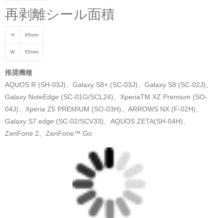
再剥離シール面積
H
85mm
W
55mm
推奨機種
AQUOS R (SH-03J)、Galaxy S8+ (SC-03J)、Galaxy S8 (SC-02J)、
Galaxy NoteEdge (SC-01G/SCL24)、XperiaTM XZ Premium (SO-
04J)、Xperia Z5 PREMIUM (SO-03H)、ARROWS NX (F-02H)、
Galaxy S7 edge (SC-02/SCV33)、AQUOS ZETA(SH-04H)、
ZenFone 2、ZenFone™ Go