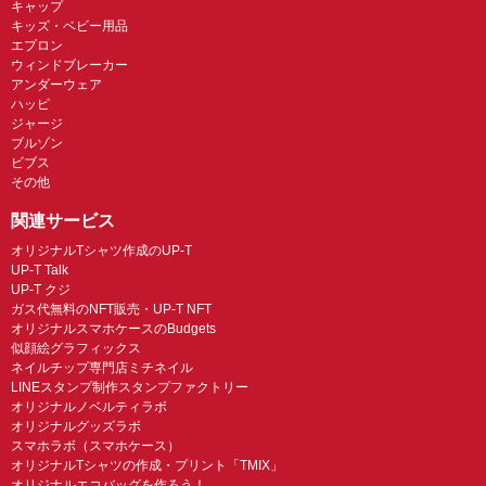
キャップ
キッズ・ベビー用品
エプロン
ウィンドブレーカー
アンダーウェア
ハッピ
ジャージ
ブルゾン
ビブス
その他
関連サービス
オリジナルTシャツ作成のUP-T
UP-T Talk
UP-T クジ
ガス代無料のNFT販売・UP-T NFT
オリジナルスマホケースのBudgets
似顔絵グラフィックス
ネイルチップ専門店ミチネイル
LINEスタンプ制作スタンプファクトリー
オリジナルノベルティラボ
オリジナルグッズラボ
スマホラボ（スマホケース）
オリジナルTシャツの作成・プリント「TMIX」
オリジナルエコバッグを作ろう！