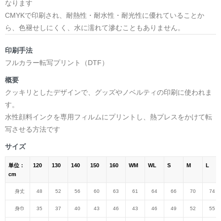
なります
CMYKで印刷され、耐熱性・耐水性・耐光性に優れていることか
ら、色褪せしにくく、水に濡れて滲むこともありません。
印刷手法
フルカラー転写プリント（DTF）
概要
クッキリとしたデザインで、グッズやノベルティの印刷に使われま
す。
水性顔料インクを専用フィルムにプリントし、熱プレスをかけて転
写させる方法です
サイズ
単位：
120
130
140
150
160
WM
WL
S
M
L
cm
身丈
48
52
56
60
63
61
64
66
70
74
身巾
35
37
40
43
46
43
46
49
52
55