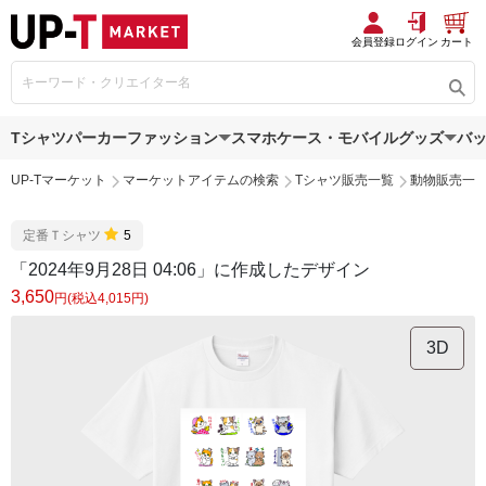
会員登録
ログイン
カート
Tシャツ
パーカー
ファッション
スマホケース・モバイルグッズ
バ
UP-Tマーケット
マーケットアイテムの検索
Tシャツ販売一覧
動物販売一
定番Ｔシャツ
5
「2024年9月28日 04:06」に作成したデザイン
3,650
円(税込4,015円)
3D