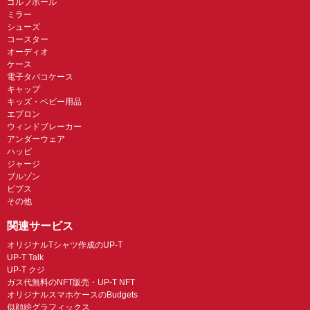
ゴルフボール
ミラー
シューズ
コースター
オーディオ
ケース
電子タバコケース
キャップ
キッズ・ベビー用品
エプロン
ウィンドブレーカー
アンダーウェア
ハッピ
ジャージ
ブルゾン
ビブス
その他
関連サービス
オリジナルTシャツ作成のUP-T
UP-T Talk
UP-T クジ
ガス代無料のNFT販売・UP-T NFT
オリジナルスマホケースのBudgets
似顔絵グラフィックス