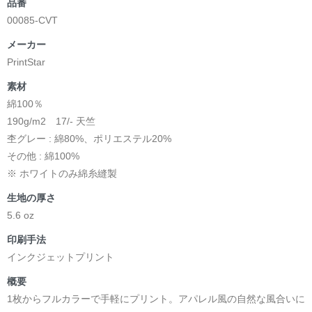
品番
00085-CVT
メーカー
PrintStar
素材
綿100％
190g/m2 17/- 天竺
杢グレー : 綿80%、ポリエステル20%
その他 : 綿100%
※ ホワイトのみ綿糸縫製
生地の厚さ
5.6 oz
印刷手法
インクジェットプリント
概要
1枚からフルカラーで手軽にプリント。アパレル風の自然な風合いに