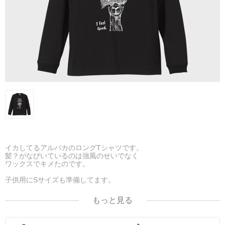
イカしてるアルパカのロングTシャツです。
髪？がなびいているのは強風のせいでなく
ワックスでキメたのです。
子供用にSサイズも準備してます。
親子お揃いでもどうぞ。
もっと見る
適度なリブ幅がシンプルながら着こなしのエッセンスに。
人気No.1の5.6ozはちょうどよい生地厚でオールマイティに使えま
す。