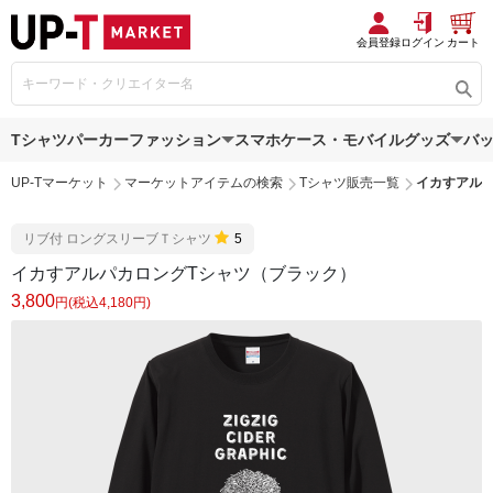
会員登録
ログイン
カート
Tシャツ
パーカー
ファッション
スマホケース・モバイルグッズ
バ
UP-Tマーケット
マーケットアイテムの検索
Tシャツ販売一覧
イカすアル
リブ付 ロングスリーブＴシャツ
5
イカすアルパカロングTシャツ（ブラック）
3,800
円(税込4,180円)