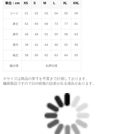
単位：cm
XS
S
M
L
XL
XXL
コード
01
02
03
04
05
06
身丈
62
65
69
73
77
81
身巾
46
49
52
55
58
63
肩巾
39
42
44
48
52
56
袖丈
58
60
62
63
64
65
脇仕様
丸胴仕様
※サイズは商品の実寸を平置きで計測しております。
繊維製品ですので2cm前後の誤差が出る場合があります。