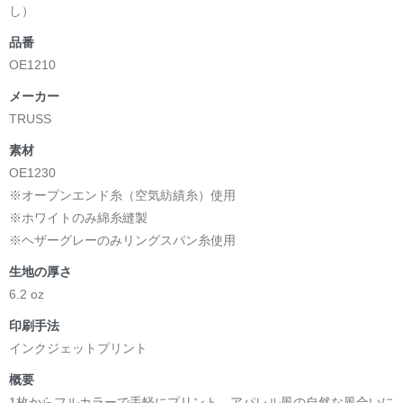
し）
品番
OE1210
メーカー
TRUSS
素材
OE1230
※オープンエンド糸（空気紡績糸）使用
※ホワイトのみ綿糸縫製
※ヘザーグレーのみリングスパン糸使用
生地の厚さ
6.2 oz
印刷手法
インクジェットプリント
概要
1枚からフルカラーで手軽にプリント。アパレル風の自然な風合いに