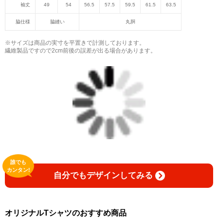
袖丈
49
54
56.5
57.5
59.5
61.5
63.5
脇仕様
脇縫い
丸胴
※サイズは商品の実寸を平置きで計測しております。
繊維製品ですので2cm前後の誤差が出る場合があります。
誰でも
カンタン!
自分でもデザインしてみる
オリジナルTシャツのおすすめ商品