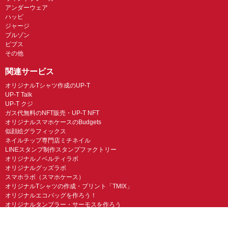
アンダーウェア
ハッピ
ジャージ
ブルゾン
ビブス
その他
関連サービス
オリジナルTシャツ作成のUP-T
UP-T Talk
UP-T クジ
ガス代無料のNFT販売・UP-T NFT
オリジナルスマホケースのBudgets
似顔絵グラフィックス
ネイルチップ専門店ミチネイル
LINEスタンプ制作スタンプファクトリー
オリジナルノベルティラボ
オリジナルグッズラボ
スマホラボ（スマホケース）
オリジナルTシャツの作成・プリント「TMIX」
オリジナルエコバッグを作ろう！
オリジナルタンブラー・サーモスを作ろう