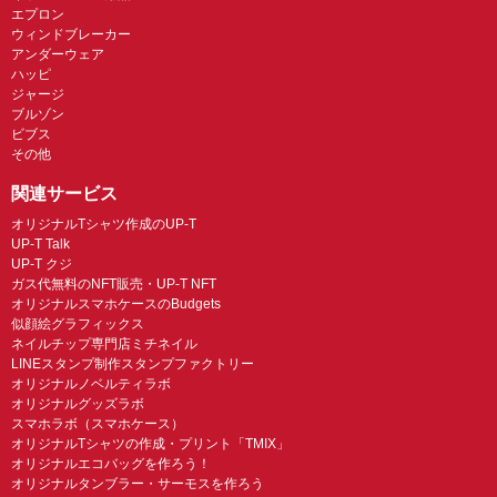
エプロン
ウィンドブレーカー
アンダーウェア
ハッピ
ジャージ
ブルゾン
ビブス
その他
関連サービス
オリジナルTシャツ作成のUP-T
UP-T Talk
UP-T クジ
ガス代無料のNFT販売・UP-T NFT
オリジナルスマホケースのBudgets
似顔絵グラフィックス
ネイルチップ専門店ミチネイル
LINEスタンプ制作スタンプファクトリー
オリジナルノベルティラボ
オリジナルグッズラボ
スマホラボ（スマホケース）
オリジナルTシャツの作成・プリント「TMIX」
オリジナルエコバッグを作ろう！
オリジナルタンブラー・サーモスを作ろう