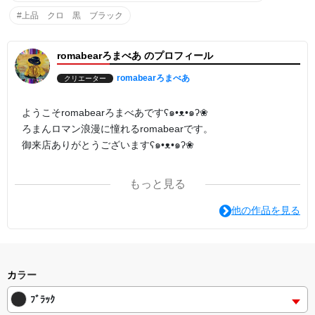
#上品 クロ 黒 ブラック
romabearろまべあ のプロフィール
romabearろまべあ
クリエーター
ようこそromabearろまべあですʕ๑•ᴥ•๑ʔ❀
ろまんロマン浪漫に憧れるromabearです。
御来店ありがとうございますʕ๑•ᴥ•๑ʔ❀
ろまべあﾃﾞｻﾞｲﾝはｵﾘｼﾞﾅﾙｷｬｸﾀｰ 写真 ﾃﾞｼﾞﾀﾙｱｰﾄ 色鉛筆画 絵画
もっと見る
などさまざまに作っております。
あなたのひとめぼれがみつかるように。
他の作品を見る
たくさんの色が元気につながるパワーになりますように。
またの御来店をお待ちしております⁽⁽ଘʕ๑•ᴥ•๑ʔଓ⁾⁾
カラー
ﾌﾞﾗｯｸ