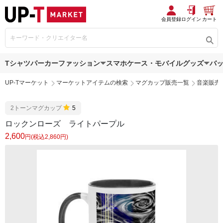
会員登録
ログイン
カート
Tシャツ
パーカー
ファッション
スマホケース・モバイルグッズ
バ
UP-Tマーケット
マーケットアイテムの検索
マグカップ販売一覧
音楽販売
2トーンマグカップ
5
ロックンローズ ライトパープル
2,600
円(税込2,860円)