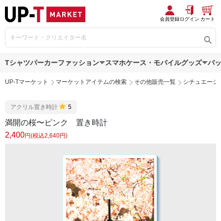
会員登録
ログイン
カート
Tシャツ
パーカー
ファッション
スマホケース・モバイルグッズ
バ
UP-Tマーケット
マーケットアイテムの検索
その他販売一覧
シチュエーシ
アクリル置き時計
5
満開の桜〜ピンク 置き時計
2,400
円(税込2,640円)