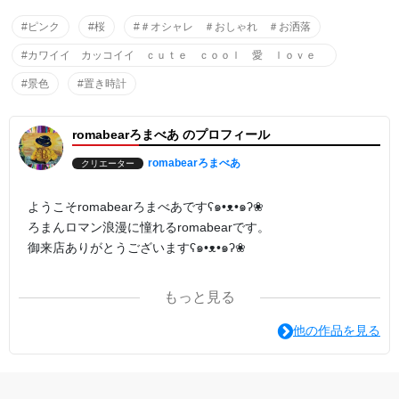
#ピンク
#桜
#＃オシャレ ＃おしゃれ ＃お洒落
#カワイイ カッコイイ ｃｕｔｅ ｃｏｏｌ 愛 ｌｏｖｅ
#景色
#置き時計
romabearろまべあ のプロフィール
romabearろまべあ
クリエーター
ようこそromabearろまべあですʕ๑•ᴥ•๑ʔ❀
ろまんロマン浪漫に憧れるromabearです。
御来店ありがとうございますʕ๑•ᴥ•๑ʔ❀
ろまべあﾃﾞｻﾞｲﾝはｵﾘｼﾞﾅﾙｷｬｸﾀｰ 写真 ﾃﾞｼﾞﾀﾙｱｰﾄ 色鉛筆画 絵画
もっと見る
などさまざまに作っております。
あなたのひとめぼれがみつかるように。
他の作品を見る
たくさんの色が元気につながるパワーになりますように。
またの御来店をお待ちしております⁽⁽ଘʕ๑•ᴥ•๑ʔଓ⁾⁾