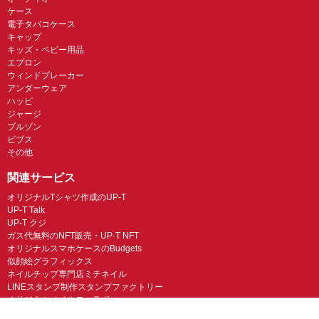
ケース
電子タバコケース
キャップ
キッズ・ベビー用品
エプロン
ウィンドブレーカー
アンダーウェア
ハッピ
ジャージ
ブルゾン
ビブス
その他
関連サービス
オリジナルTシャツ作成のUP-T
UP-T Talk
UP-T クジ
ガス代無料のNFT販売・UP-T NFT
オリジナルスマホケースのBudgets
似顔絵グラフィックス
ネイルチップ専門店ミチネイル
LINEスタンプ制作スタンプファクトリー
オリジナルノベルティラボ
オリジナルグッズラボ