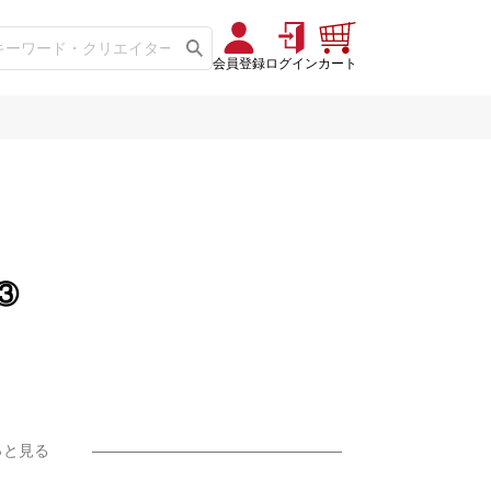
会員登録
ログイン
カート
③
20曲 +挿画50作品-
っと見る
-リリカゼタケル