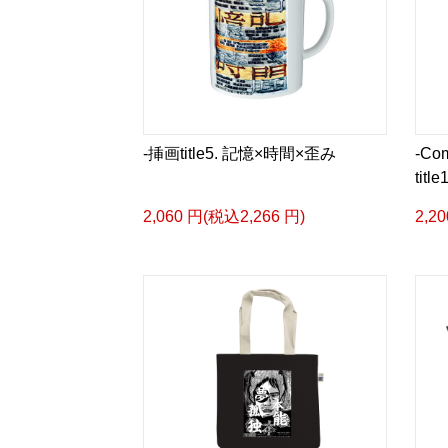
-挿画title5. 記憶×時間×歪み
-Com
tit
2,060 円(税込2,266 円)
2,2