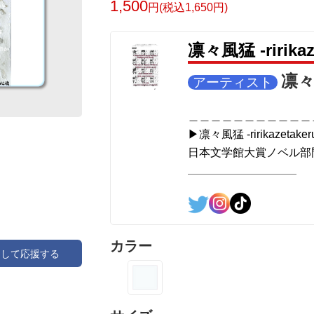
1,500
円(税込1,650円)
https://amzn.asia/d/3czgKs8
凛々風猛 -ririk
▶︎刺すように 燃えるような眼差しは[通常
amzn.asia/d/7GbUq3Z
凛々風
アーティスト
▶︎求めない惑星 :小説/絵本版
＿＿＿＿＿＿＿＿＿＿＿
amzn.asia/d/d7stkOV
▶︎凛々風猛 -ririkazetaker
日本文学館大賞ノベル部門
＿＿＿＿＿＿＿＿＿＿＿＿＿＿＿＿＿＿
＿＿＿＿＿＿＿＿＿＿＿
<挿画グッズシリーズ各種>
①オリジナルアイテム通販 #SUZURI
suzuri.jp/dtnlounge
<作品情報:配信中.> -Thank y
＿＿＿＿＿＿＿＿＿＿＿
カラー
アして応援する
②オリジナルTシャツ類通販 #UP-T
▶︎弛まぬ言霊
up-t.jp/creator/66b9c067ae64e
[通常版:ロードムービー
＜著者 : 作詞＞ 凛々風 