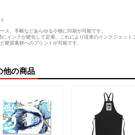
▶︎刺すように燃えるよ
[第2作品: 通常版.小説のみ
ト
＜著者＞ 凛々風 猛 -リ
日本語版: https://amzn.as
ース、手帳などあらゆる小物に印刷が可能です。
時にインクが硬化して定着。これにより従来のインクジェット
英語版: https://amzn.asia
ど硬質素材へのプリントが可能です。
＿＿＿＿＿＿＿＿＿＿＿
▶︎求めない惑星 [小説/絵
第2作品の章: “刺すよ
ruの他の商品
[主人公である小説家の遺
＜小説/絵本版＞ 凛々風猛 -rir
日本語版: https://amzn.asi
英語版: https://amzn.asia
＿＿＿＿＿＿＿＿＿＿＿
▶︎刺すように燃えるような
＜著者: 絵本/挿画作成＞
日本語版: https://amzn.as
英語版: https://amzn.asi