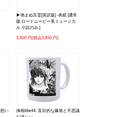
▶︎弛まぬ言霊[英訳版] -表紙 [通常
版:ロードムービー系ミュージカ
タログ>
ル 小説のみ.]
＿＿＿＿＿＿＿＿＿＿＿
3,500 円(税込3,850 円)
ザイン画集:BEST版>
凛々風 猛 -リリカゼタケル
る作詞20曲も掲載.
ia/d/1pxD3g4
&グッズカタログ
e Version.>
 猛 -リリカゼタケル
ia/d/fxD6D5U
の想い
挿画title44. 盲目的な爆発と不思議
スケッチ&塗り絵ver.>
な語らい