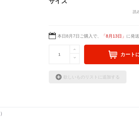
サイズ
日本語版: https://amzn.asi
英語版: https://amzn.asia
＿＿＿＿＿＿＿＿＿＿＿
▶︎弛まぬ言霊[+挿画50作
＜小説+作詞20曲+挿画5
本日
8月7日
ご購入で、
「
8月13日
」
に発
＜著者: 作詞/挿画作成＞
日本語版: https://amzn.as
カート
英語版: https://amzn.asia
▶︎弛まぬ言霊 <+挿画/ス
欲しいものリストに追加する
-ロードムービー系ミュー
+挿画スケッチスタイル&
＜著者/小説:作詞:挿画作
凛々風 猛-リリカゼタケ
角）
https://amzn.asia/d/0cLT
<作品情報:配信中.> -Thank y
＿＿＿＿＿＿＿＿＿＿＿