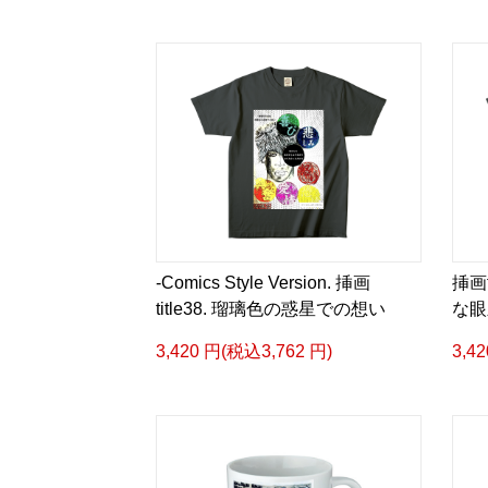
-Comics Style Version. 挿画
挿画
title38. 瑠璃色の惑星での想い
な眼
3,420 円(税込3,762 円)
3,4