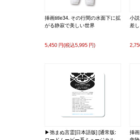
挿画title34. その行間の水面下に拡
小説
がる静寂で美しい世界
差し
5,450 円(税込5,995 円)
2,7
▶︎弛まぬ言霊[日本語版] [通常版:
挿画
ロードムービー系ミュージカル
危険