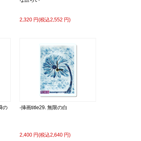
ズカタログ-
成＞
2,320 円(税込2,552 円)
ル
bLm4e
タログ>
＿＿＿＿＿＿＿＿＿＿＿
眼差しは] -Version1.
ザイン画集:BEST版>
 猛 -リリカゼタケル
ia/d/fMWTZVg
一瞬の
-挿画title29. 無限の白
眼差しは] -Version2.
ザイン画集:BEST版>
凛々風 猛 -リリカゼタケル
ia/d/hMo8oB0
2,400 円(税込2,640 円)