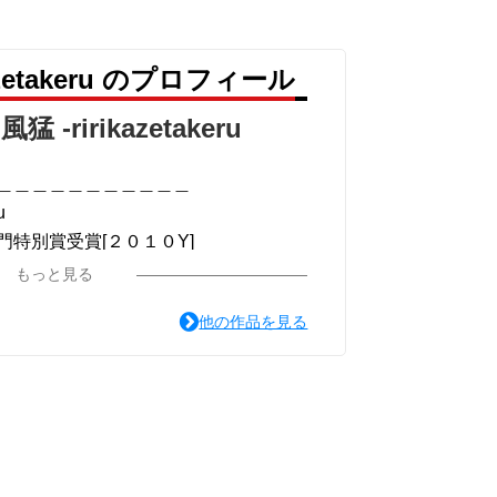
azetakeru のプロフィール
版:小説のみ]
猛 -ririkazetakeru
＿＿＿＿＿＿＿＿＿＿＿
u
特別賞受賞[２０１０Y]
＿＿＿＿＿
＿＿＿＿＿＿＿＿＿＿＿
もっと見る
他の作品を見る
ou for your time.
＿＿＿＿＿＿＿＿＿＿＿
系ミュージカル小説のみ.]
猛 -リリカゼタケル