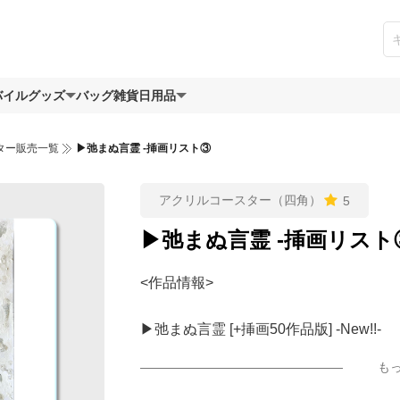
バイルグッズ
バッグ
雑貨日用品
ター販売一覧
▶︎弛まぬ言霊 -挿画リスト③
アクリルコースター（四角）
5
▶︎弛まぬ言霊 -挿画リスト
<作品情報>
▶︎弛まぬ言霊 [+挿画50作品版] -New!!-
-ロードムービー系ミュージカル小説 +作詞
も
＜著者 : 作詞 : 挿画作成＞ 凛々風 猛 
ASIN: B0DVMNTT7B #Amazon