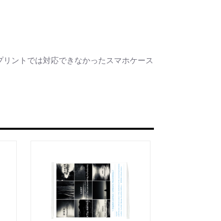
うな眼差しは
.]
リカゼタケル
ia/d/7GbUq3Z
プリントでは対応できなかったスマホケース
/d/eLvAyy5
＿＿＿＿＿＿＿＿＿＿＿
本版]
うに燃えるような眼差しは”部分
作]を絵本化。
ikazetakeru
a/d/d7stkOV
/d/8u7Cebe
＿＿＿＿＿＿＿＿＿＿＿
眼差しは [+挿画51作品版]
 凛々風 猛 -リリカゼタケル
ia/d/8oNk92Q
a/d/gDGn5nK