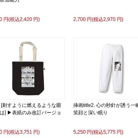
-挿画デザイン画集&グッ
＜著者/小説:作詞:挿画作
00 円(税込2,420 円)
2,700 円(税込2,970 円)
凛々風 猛-リリカゼタケ
https://amzn.asia/d/0dg
<デザイン画集&グッズカ
＿＿＿＿＿＿＿＿＿＿＿
小説 [刺すように燃えるような
挿画&グッズカタログ <デ
＜著者:挿画作成＞ 凛々風
日本語版: https://amzn.as
 [刺すように燃えるような眼
挿画title2. 心の秒針が誘う
小説 [刺すように燃えるような
は] ▶︎表紙のみ改訂バージョ
笑顔と深い眠り
挿画&グッズカタログ <デ
＜著者:絵本/挿画作成＞ 
日本語版: https://amzn.as
10 円(税込3,751 円)
5,250 円(税込5,775 円)