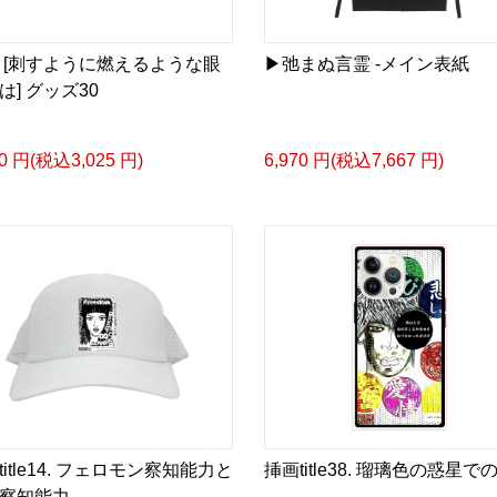
 [刺すように燃えるような眼
▶︎弛まぬ言霊 -メイン表紙
は] グッズ30
<デザイン画集&グッズカ
＿＿＿＿＿＿＿＿＿＿＿
50 円(税込3,025 円)
6,970 円(税込7,667 円)
小説 [弛まぬ言霊]
挿画&グッズカタログ <デ
＜著者:作詞/挿画作成＞ 
☆本作品内で表現されてい
日本語版: https://amzn.as
小説 [弛まぬ言霊] 挿画
<デザイン画集:Comics Styl
＜著者:挿画作成＞ 凛々風
日本語版: https://amzn.as
title14. フェロモン察知能力と
挿画title38. 瑠璃色の惑星で
小説 [弛まぬ言霊] <挿画:
察知能力