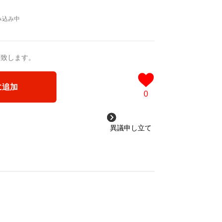
a/d/ipdf8cX
/d/1nwVIb6
＿＿＿＿＿＿＿＿＿＿＿
品版]
0作品>
送致します。
 凛々風 猛 -リリカゼタケル
ia/d/3czgKs8
に追加
/d/bpIME7s
0
ケッチ&塗り絵ver.版>
異議申し立て
ジカル小説 +作詞20曲
塗り絵バージョン-
成＞
ル
3VyF
ou for your time.
＿＿＿＿＿＿＿＿＿＿＿