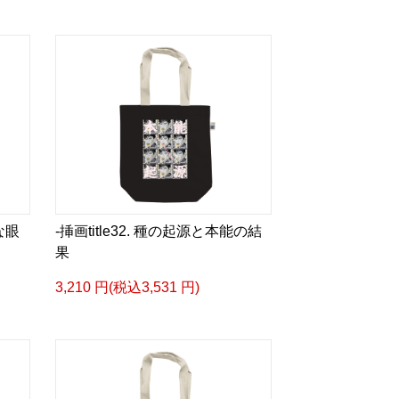
るような眼差しは]
ザイン画集:BEST版>
凛々風 猛 -リリカゼタケル
ia/d/gPVyU1t
＿＿＿＿＿＿＿＿＿＿＿
な眼
-挿画title32. 種の起源と本能の結
p/ririkazetakeru
果
66b9c067ae64e
3,210 円(税込3,531 円)
e/artist-ririkazetakeru