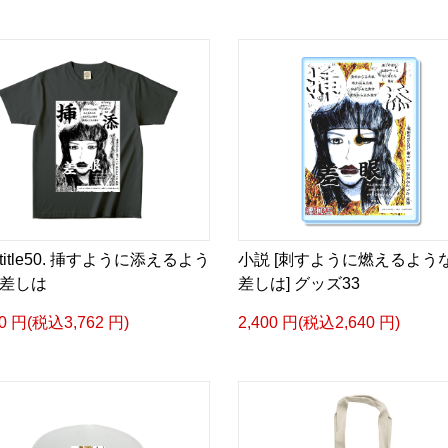
▶︎小説 [刺すように燃え
-Comics Style Version.
挿画&グッズカタログ <デ
＜著者/絵本:挿画作成＞ 
日本語版: https://amzn.as
<merchandise shop>
＿＿＿＿＿＿＿＿＿＿＿
title50. 挿すように添えるよう
小説 [刺すように燃えるよう
▶︎SUZURI https://suzuri.j
差しは
差しは] グッズ33
▶︎UP-T up-t.jp/creator/
▶︎GICLEEPOD
20 円(税込3,762 円)
2,400 円(税込2,640 円)
https://gicleepod.com/stor