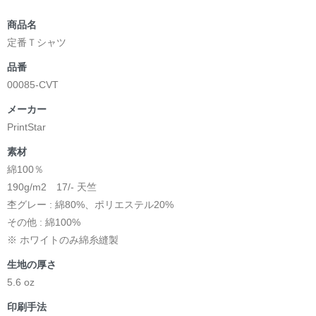
商品名
定番Ｔシャツ
品番
00085-CVT
メーカー
PrintStar
素材
綿100％
190g/m2 17/- 天竺
杢グレー : 綿80%、ポリエステル20%
その他 : 綿100%
※ ホワイトのみ綿糸縫製
生地の厚さ
5.6 oz
印刷手法