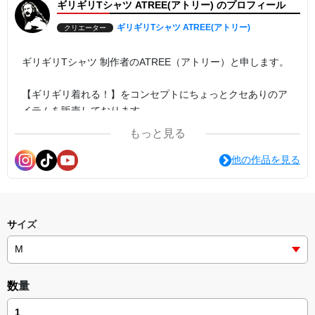
ギリギリTシャツ ATREE(アトリー) のプロフィール
ギリギリTシャツ ATREE(アトリー)
クリエーター
ギリギリTシャツ 制作者のATREE（アトリー）と申します。
【ギリギリ着れる！】をコンセプトにちょっとクセありのア
イテムを販売しております。
・普通のTシャツでは物足りない
もっと見る
・イベント用にちょっと目立ったデザインを
・誕生日プレゼントに変わったものを
他の作品を見る
そんな方々は是非ショップをご利用ください☆
いや、もう存在がギリギリなのかもしれない。
買い支えてください！お願いします！！
サイズ
オリジナルデザインのご依頼は
インスタグラムのDMからお待ちしております。
数量