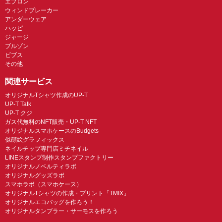
エプロン
ウィンドブレーカー
アンダーウェア
ハッピ
ジャージ
ブルゾン
ビブス
その他
関連サービス
オリジナルTシャツ作成のUP-T
UP-T Talk
UP-T クジ
ガス代無料のNFT販売・UP-T NFT
オリジナルスマホケースのBudgets
似顔絵グラフィックス
ネイルチップ専門店ミチネイル
LINEスタンプ制作スタンプファクトリー
オリジナルノベルティラボ
オリジナルグッズラボ
スマホラボ（スマホケース）
オリジナルTシャツの作成・プリント「TMIX」
オリジナルエコバッグを作ろう！
オリジナルタンブラー・サーモスを作ろう