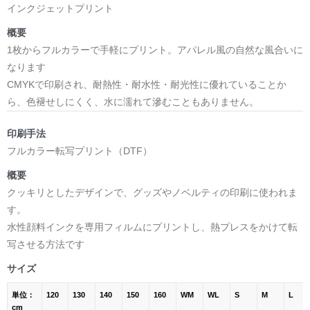
インクジェットプリント
概要
1枚からフルカラーで手軽にプリント。アパレル風の自然な風合いに
なります
CMYKで印刷され、耐熱性・耐水性・耐光性に優れていることか
ら、色褪せしにくく、水に濡れて滲むこともありません。
印刷手法
フルカラー転写プリント（DTF）
概要
クッキリとしたデザインで、グッズやノベルティの印刷に使われま
す。
水性顔料インクを専用フィルムにプリントし、熱プレスをかけて転
写させる方法です
サイズ
単位：
120
130
140
150
160
WM
WL
S
M
L
cm