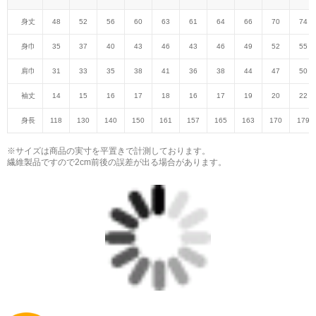
身丈
48
52
56
60
63
61
64
66
70
74
身巾
35
37
40
43
46
43
46
49
52
55
肩巾
31
33
35
38
41
36
38
44
47
50
袖丈
14
15
16
17
18
16
17
19
20
22
身長
118
130
140
150
161
157
165
163
170
179
※サイズは商品の実寸を平置きで計測しております。
繊維製品ですので2cm前後の誤差が出る場合があります。