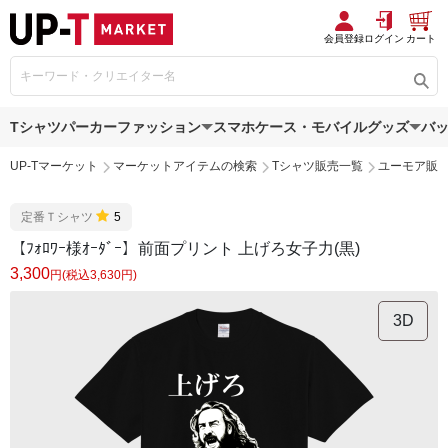
会員登録
ログイン
カート
Tシャツ
パーカー
ファッション
スマホケース・モバイルグッズ
バ
UP-Tマーケット
マーケットアイテムの検索
Tシャツ販売一覧
ユーモア販
定番Ｔシャツ
5
【ﾌｫﾛﾜｰ様ｵｰﾀﾞｰ】前面プリント 上げろ女子力(黒)
3,300
円(税込3,630円)
3D