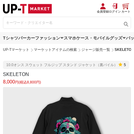
会員登録
ログイン
カート
Tシャツ
パーカー
ファッション
スマホケース・モバイルグッズ
バ
UP-Tマーケット
マーケットアイテムの検索
ジャージ販売一覧
SKELETON
10.0オンス スウェット フルジップ スタンド ジャケット（裏パイル）
5
SKELETON
8,000
円(税込8,800円)