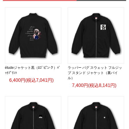
étudeジャケット黒（ﾛｺﾞピンク）ﾊﾞ
ラッパー パグ スウェット フルジッ
ｯｸﾌﾟﾘﾝﾄ
プ スタンド ジャケット（裏パイ
ル）
6,400円(税込7,041円)
7,400円(税込8,141円)