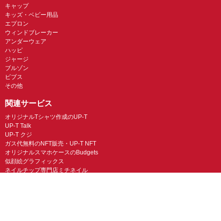
キャップ
キッズ・ベビー用品
エプロン
ウィンドブレーカー
アンダーウェア
ハッピ
ジャージ
ブルゾン
ビブス
その他
関連サービス
オリジナルTシャツ作成のUP-T
UP-T Talk
UP-T クジ
ガス代無料のNFT販売・UP-T NFT
オリジナルスマホケースのBudgets
似顔絵グラフィックス
ネイルチップ専門店ミチネイル
LINEスタンプ制作スタンプファクトリー
オリジナルノベルティラボ
オリジナルグッズラボ
スマホラボ（スマホケース）
オリジナルTシャツの作成・プリント「TMIX」