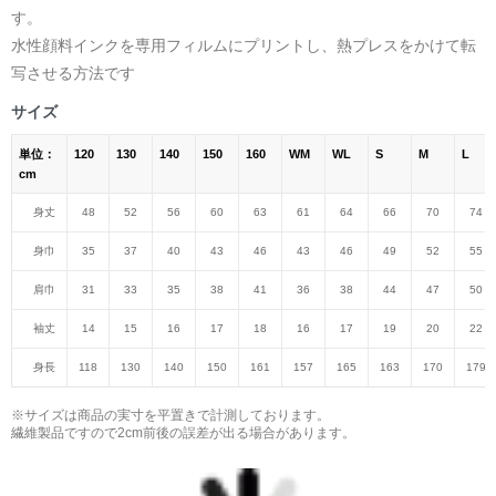
す。
水性顔料インクを専用フィルムにプリントし、熱プレスをかけて転
写させる方法です
サイズ
単位：
120
130
140
150
160
WM
WL
S
M
L
cm
身丈
48
52
56
60
63
61
64
66
70
74
身巾
35
37
40
43
46
43
46
49
52
55
肩巾
31
33
35
38
41
36
38
44
47
50
袖丈
14
15
16
17
18
16
17
19
20
22
身長
118
130
140
150
161
157
165
163
170
179
※サイズは商品の実寸を平置きで計測しております。
繊維製品ですので2cm前後の誤差が出る場合があります。