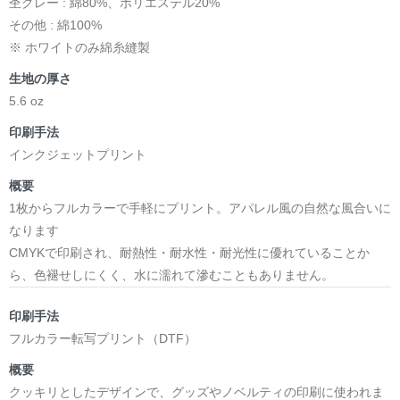
杢グレー : 綿80%、ポリエステル20%
その他 : 綿100%
※ ホワイトのみ綿糸縫製
生地の厚さ
5.6 oz
印刷手法
インクジェットプリント
概要
1枚からフルカラーで手軽にプリント。アパレル風の自然な風合いに
なります
CMYKで印刷され、耐熱性・耐水性・耐光性に優れていることか
ら、色褪せしにくく、水に濡れて滲むこともありません。
印刷手法
フルカラー転写プリント（DTF）
概要
クッキリとしたデザインで、グッズやノベルティの印刷に使われま