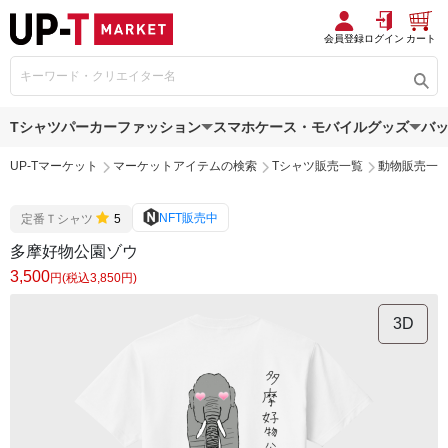
会員登録
ログイン
カート
Tシャツ
パーカー
ファッション
スマホケース・モバイルグッズ
バ
UP-Tマーケット
マーケットアイテムの検索
Tシャツ販売一覧
動物販売一
NFT販売中
定番Ｔシャツ
5
多摩好物公園ゾウ
3,500
円(税込3,850円)
3D