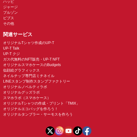
ハッピ
ジャージ
ブルゾン
ビブス
その他
関連サービス
オリジナルTシャツ作成のUP-T
UP-T Talk
UP-T クジ
ガス代無料のNFT販売・UP-T NFT
オリジナルスマホケースのBudgets
似顔絵グラフィックス
ネイルチップ専門店ミチネイル
LINEスタンプ制作スタンプファクトリー
オリジナルノベルティラボ
オリジナルグッズラボ
スマホラボ（スマホケース）
オリジナルTシャツの作成・プリント「TMIX」
オリジナルエコバッグを作ろう！
オリジナルタンブラー・サーモスを作ろう