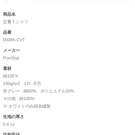
商品名
定番Ｔシャツ
品番
00085-CVT
メーカー
PrintStar
素材
綿100％
190g/m2 17/- 天竺
杢グレー : 綿80%、ポリエステル20%
その他 : 綿100%
※ ホワイトのみ綿糸縫製
生地の厚さ
5.6 oz
印刷手法