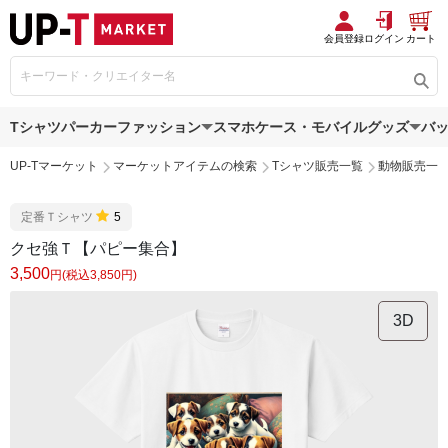
会員登録
ログイン
カート
Tシャツ
パーカー
ファッション
スマホケース・モバイルグッズ
バ
UP-Tマーケット
マーケットアイテムの検索
Tシャツ販売一覧
動物販売一
定番Ｔシャツ
5
クセ強Ｔ【パピー集合】
3,500
円(税込3,850円)
3D