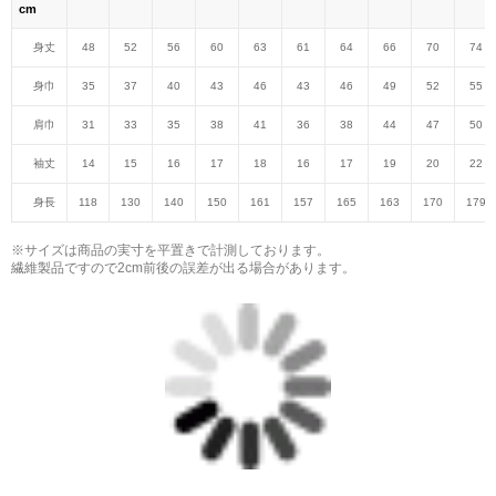
cm
身丈
48
52
56
60
63
61
64
66
70
74
身巾
35
37
40
43
46
43
46
49
52
55
肩巾
31
33
35
38
41
36
38
44
47
50
袖丈
14
15
16
17
18
16
17
19
20
22
身長
118
130
140
150
161
157
165
163
170
179
※サイズは商品の実寸を平置きで計測しております。
繊維製品ですので2cm前後の誤差が出る場合があります。