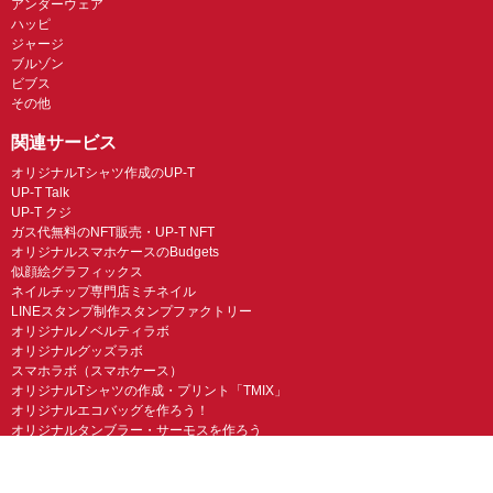
アンダーウェア
ハッピ
ジャージ
ブルゾン
ビブス
その他
関連サービス
オリジナルTシャツ作成のUP-T
UP-T Talk
UP-T クジ
ガス代無料のNFT販売・UP-T NFT
オリジナルスマホケースのBudgets
似顔絵グラフィックス
ネイルチップ専門店ミチネイル
LINEスタンプ制作スタンプファクトリー
オリジナルノベルティラボ
オリジナルグッズラボ
スマホラボ（スマホケース）
オリジナルTシャツの作成・プリント「TMIX」
オリジナルエコバッグを作ろう！
オリジナルタンブラー・サーモスを作ろう