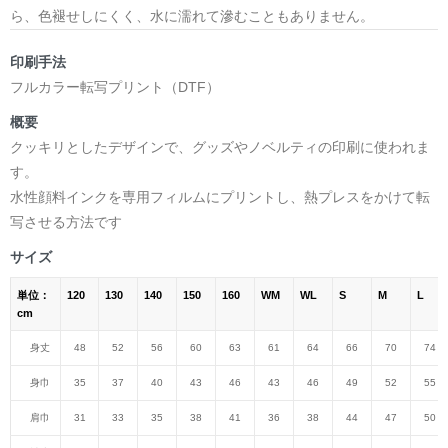
ら、色褪せしにくく、水に濡れて滲むこともありません。
印刷手法
フルカラー転写プリント（DTF）
概要
クッキリとしたデザインで、グッズやノベルティの印刷に使われま
す。
水性顔料インクを専用フィルムにプリントし、熱プレスをかけて転
写させる方法です
サイズ
単位：
120
130
140
150
160
WM
WL
S
M
L
cm
身丈
48
52
56
60
63
61
64
66
70
74
身巾
35
37
40
43
46
43
46
49
52
55
肩巾
31
33
35
38
41
36
38
44
47
50