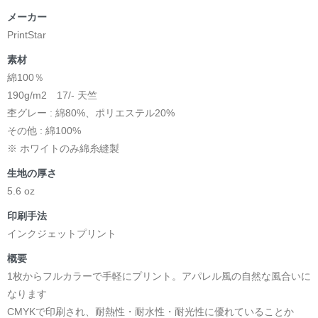
メーカー
PrintStar
素材
綿100％
190g/m2 17/- 天竺
杢グレー : 綿80%、ポリエステル20%
その他 : 綿100%
※ ホワイトのみ綿糸縫製
生地の厚さ
5.6 oz
印刷手法
インクジェットプリント
概要
1枚からフルカラーで手軽にプリント。アパレル風の自然な風合いに
なります
CMYKで印刷され、耐熱性・耐水性・耐光性に優れていることか