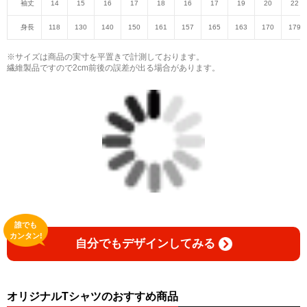
袖丈
14
15
16
17
18
16
17
19
20
22
身長
118
130
140
150
161
157
165
163
170
179
※サイズは商品の実寸を平置きで計測しております。
繊維製品ですので2cm前後の誤差が出る場合があります。
誰でも
カンタン!
自分でもデザインしてみる
オリジナルTシャツのおすすめ商品