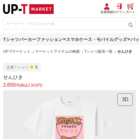
会員登録
ログイン
カート
Tシャツ
パーカー
ファッション
スマホケース・モバイルグッズ
バ
UP-Tマーケット
マーケットアイテムの検索
Tシャツ販売一覧
せんひき
定番Ｔシャツ
5
せんひき
2,650
円(税込2,915円)
3D