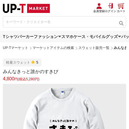
会員登録
ログイン
カート
Tシャツ
パーカー
ファッション
スマホケース・モバイルグッズ
バ
UP-Tマーケット
マーケットアイテムの検索
スウェット販売一覧
みんなき
軽量スウェット
5
みんなきっと誰かのすきぴ
4,800
円(税込5,280円)