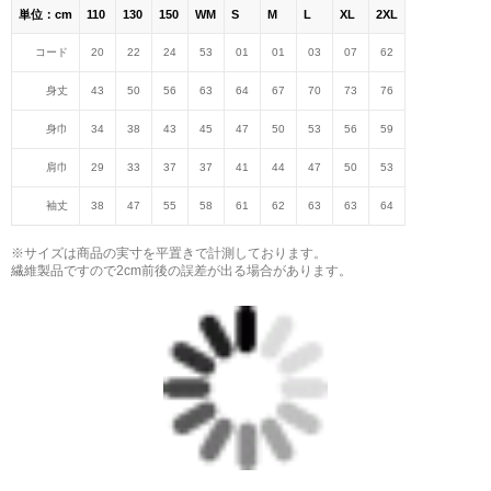
単位：cm
110
130
150
WM
S
M
L
XL
2XL
コード
20
22
24
53
01
01
03
07
62
身丈
43
50
56
63
64
67
70
73
76
身巾
34
38
43
45
47
50
53
56
59
肩巾
29
33
37
37
41
44
47
50
53
袖丈
38
47
55
58
61
62
63
63
64
※サイズは商品の実寸を平置きで計測しております。
繊維製品ですので2cm前後の誤差が出る場合があります。