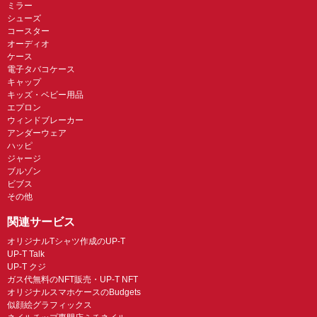
ミラー
シューズ
コースター
オーディオ
ケース
電子タバコケース
キャップ
キッズ・ベビー用品
エプロン
ウィンドブレーカー
アンダーウェア
ハッピ
ジャージ
ブルゾン
ビブス
その他
関連サービス
オリジナルTシャツ作成のUP-T
UP-T Talk
UP-T クジ
ガス代無料のNFT販売・UP-T NFT
オリジナルスマホケースのBudgets
似顔絵グラフィックス