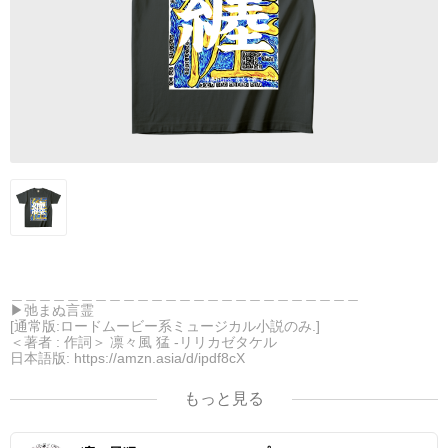
＿＿＿＿＿＿＿＿＿＿＿＿＿＿＿＿＿＿＿＿＿＿＿＿＿
▶︎弛まぬ言霊
[通常版:ロードムービー系ミュージカル小説のみ.]
＜著者 : 作詞＞ 凛々風 猛 -リリカゼタケル
日本語版: https://amzn.asia/d/ipdf8cX
英語版: https://amzn.asia/d/1nwVIb6
＿＿＿＿＿＿＿＿＿＿＿＿＿＿＿＿＿＿＿＿＿＿＿
もっと見る
▶︎弛まぬ言霊[+挿画50作品版]
＜小説 +作詞20曲 +挿画50作品>
＜著者 : 作詞 : 挿画作成＞ 凛々風 猛 -リリカゼタケル