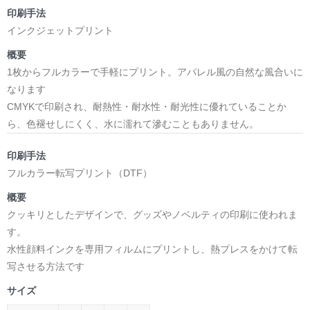
日本語版: https://amzn.asia/d/1pxD3g4
印刷手法
インクジェットプリント
小説 [弛まぬ言霊] 挿画&グッズカタログ
<デザイン画集:Comics Style Version.>
概要
＜著者:挿画作成＞ 凛々風 猛 -リリカゼタケル
1枚からフルカラーで手軽にプリント。アパレル風の自然な風合いに
日本語版: https://amzn.asia/d/fxD6D5U
なります
CMYKで印刷され、耐熱性・耐水性・耐光性に優れていることか
小説 [弛まぬ言霊] <挿画:スケッチ&塗り絵ver.>
ら、色褪せしにくく、水に濡れて滲むこともありません。
-挿画デザイン画集&グッズカタログ-
＜著者/小説:作詞:挿画作成＞
印刷手法
凛々風 猛-リリカゼタケル
フルカラー転写プリント（DTF）
https://amzn.asia/d/0dgbLm4e
概要
クッキリとしたデザインで、グッズやノベルティの印刷に使われま
<デザイン画集&グッズカタログ>
す。
＿＿＿＿＿＿＿＿＿＿＿＿＿＿＿＿＿＿＿＿＿＿
水性顔料インクを専用フィルムにプリントし、熱プレスをかけて転
小説 [刺すように燃えるような眼差しは] -Version1.
写させる方法です
挿画&グッズカタログ <デザイン画集:BEST版>
サイズ
＜著者:挿画作成＞ 凛々風 猛 -リリカゼタケル
日本語版: https://amzn.asia/d/fMWTZVg