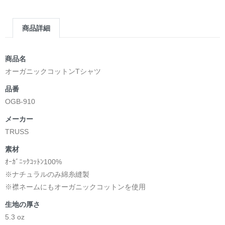
第2作品の章: “刺すように燃えるような眼差しは”部分
[主人公である小説家の遺作]を絵本化。
商品詳細
＜小説/絵本版＞ 凛々風猛 -ririkazetakeru
日本語版: https://amzn.asia/d/d7stkOV
英語版: https://amzn.asia/d/8u7Cebe
商品名
＿＿＿＿＿＿＿＿＿＿＿＿＿＿＿＿＿＿＿＿＿＿
オーガニックコットンTシャツ
▶︎刺すように燃えるような眼差しは [+挿画51作品版]
品番
＜著者: 絵本/挿画作成＞ 凛々風 猛 -リリカゼタケル
OGB-910
日本語版: https://amzn.asia/d/8oNk92Q
英語版: https://amzn.asia/d/gDGn5nK
メーカー
TRUSS
素材
<デザイン画集&グッズカタログ>
ｵｰｶﾞﾆｯｸｺｯﾄﾝ100%
＿＿＿＿＿＿＿＿＿＿＿＿＿＿＿＿＿＿＿＿＿＿
※ナチュラルのみ綿糸縫製
小説 [弛まぬ言霊]
※襟ネームにもオーガニックコットンを使用
挿画&グッズカタログ <デザイン画集:BEST版>
生地の厚さ
＜著者:作詞/挿画作成＞ 凛々風 猛 -リリカゼタケル
5.3 oz
☆本作品内で表現されている作詞20曲も掲載.