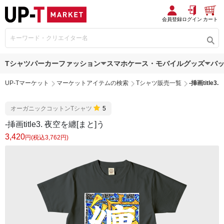
会員登録
ログイン
カート
Tシャツ
パーカー
ファッション
スマホケース・モバイルグッズ
バ
UP-Tマーケット
マーケットアイテムの検索
Tシャツ販売一覧
-挿画title3
オーガニックコットンTシャツ
5
-挿画title3. 夜空を纏[まと]う
3,420
円(税込3,762円)