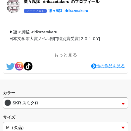
凛々風猛 -ririkazetakeru のプロフィール
日本語版: https://amzn.asia/d/3czgKs8
英語版: https://amzn.asia/d/bpIME7s
凛々風猛 -ririkazetakeru
アーティスト
＿＿＿＿＿＿＿＿＿＿＿＿＿＿＿＿＿＿＿＿＿＿
▶︎凛々風猛 -ririkazetakeru
日本文学館大賞ノベル部門特別賞受賞[２０１０Y]
＿＿＿＿＿＿＿＿＿＿＿＿＿＿＿＿＿＿＿＿＿＿
もっと見る
<作品情報:配信中.> -Thank you for your time.
他の作品を見る
＿＿＿＿＿＿＿＿＿＿＿＿＿＿＿＿＿＿＿＿＿＿
▶︎弛まぬ言霊
[通常版:ロードムービー系ミュージカル小説のみ.]
＜著者 : 作詞＞ 凛々風 猛 -リリカゼタケル
カラー
日本語版: https://amzn.asia/d/ipdf8cX
SKR スミクロ
英語版: https://amzn.asia/d/1nwVIb6
＿＿＿＿＿＿＿＿＿＿＿＿＿＿＿＿＿＿＿＿＿＿
サイズ
▶︎弛まぬ言霊[+挿画50作品版]
＜小説+作詞20曲+挿画50作品>