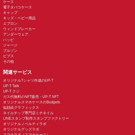
ケース
電子タバコケース
キャップ
キッズ・ベビー用品
エプロン
ウィンドブレーカー
アンダーウェア
ハッピ
ジャージ
ブルゾン
ビブス
その他
関連サービス
オリジナルTシャツ作成のUP-T
UP-T Talk
UP-T クジ
ガス代無料のNFT販売・UP-T NFT
オリジナルスマホケースのBudgets
似顔絵グラフィックス
ネイルチップ専門店ミチネイル
LINEスタンプ制作スタンプファクトリー
オリジナルノベルティラボ
オリジナルグッズラボ
スマホラボ（スマホケース）