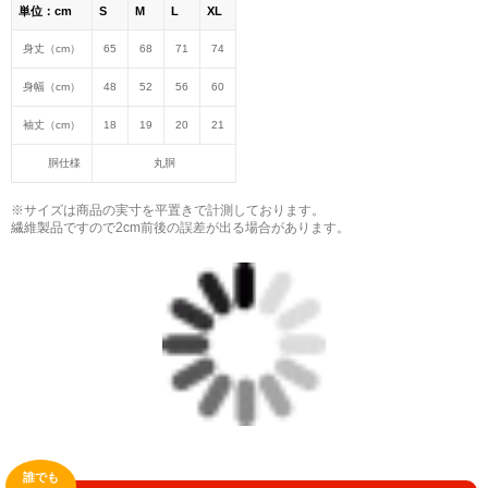
単位：cm
S
M
L
XL
小説 [刺すように燃えるような眼差しは] -Version2.
身丈（cm）
65
68
71
74
挿画&グッズカタログ <デザイン画集:BEST版>
身幅（cm）
48
52
56
60
＜著者:絵本/挿画作成＞ 凛々風 猛 -リリカゼタケル
日本語版: https://amzn.asia/d/hMo8oB0
袖丈（cm）
18
19
20
21
胴仕様
丸胴
▶︎小説 [刺すように燃えるような眼差しは]
-Comics Style Version.
※サイズは商品の実寸を平置きで計測しております。
挿画&グッズカタログ <デザイン画集:BEST版>
繊維製品ですので2cm前後の誤差が出る場合があります。
＜著者/絵本:挿画作成＞ 凛々風 猛 -リリカゼタケル
日本語版: https://amzn.asia/d/gPVyU1t
＿＿＿＿＿＿＿＿＿＿＿＿＿＿＿＿＿＿＿＿＿＿
▶︎SUZURI https://suzuri.jp/ririkazetakeru
▶︎UP-T up-t.jp/creator/66b9c067ae64e
▶︎GICLEEPOD
https://gicleepod.com/store/artist-ririkazetakeru
誰でも