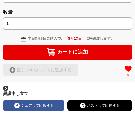
＜著者: 作詞/挿画作成＞ 凛々風 猛 -リリカゼタケル
日本語版: https://amzn.asia/d/3czgKs8
数量
英語版: https://amzn.asia/d/bpIME7s
▶︎弛まぬ言霊 <+挿画/スケッチ&塗り絵ver.版>
-ロードムービー系ミュージカル小説 +作詞20曲
本日
8月9日
ご購入で、
「
8月13日
」
に発送致します。
+挿画スケッチスタイル&塗り絵バージョン-
＜著者/小説:作詞:挿画作成＞
カートに追加
凛々風 猛-リリカゼタケル
https://amzn.asia/d/0cLT3VyF
欲しいものリストに追加する
0
<作品情報:配信中.> -Thank you for your time.
＿＿＿＿＿＿＿＿＿＿＿＿＿＿＿＿＿＿＿＿＿＿
▶︎刺すように燃えるような眼差しは
異議申し立て
[第2作品: 通常版.小説のみ.]
＜著者＞ 凛々風 猛 -リリカゼタケル
シェアして応援する
ポストして応援する
日本語版: https://amzn.asia/d/7GbUq3Z
英語版: https://amzn.asia/d/eLvAyy5
＿＿＿＿＿＿＿＿＿＿＿＿＿＿＿＿＿＿＿＿＿＿
▶︎求めない惑星 [小説/絵本版]