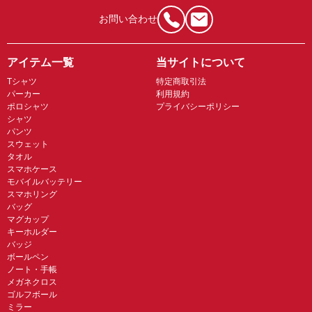
お問い合わせ
アイテム一覧
当サイトについて
Tシャツ
特定商取引法
パーカー
利用規約
ポロシャツ
プライバシーポリシー
シャツ
パンツ
スウェット
タオル
スマホケース
モバイルバッテリー
スマホリング
バッグ
マグカップ
キーホルダー
バッジ
ボールペン
ノート・手帳
メガネクロス
ゴルフボール
ミラー