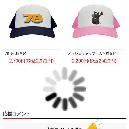
78（七転八起）
メッシュキャップ のら猫タビィ
2,700円(税込2,971円)
2,200円(税込2,420円)
応援コメント