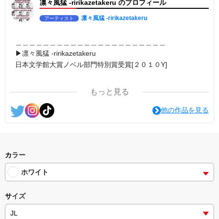
凛々風猛 -ririkazetakeru のプロフィール
凛々風猛 -ririkazetakeru
アーティスト
＿＿＿＿＿＿＿＿＿＿＿＿＿＿＿＿＿＿＿＿＿＿
▶︎凛々風猛 -ririkazetakeru
日本文学館大賞ノベル部門特別賞受賞[２０１０Y]
＿＿＿＿＿＿＿＿＿＿＿＿＿＿＿＿＿＿＿＿＿＿
もっと見る
<作品情報:配信中.> -Thank you for your time.
他の作品を見る
＿＿＿＿＿＿＿＿＿＿＿＿＿＿＿＿＿＿＿＿＿＿
▶︎弛まぬ言霊
[通常版:ロードムービー系ミュージカル小説のみ.]
＜著者 : 作詞＞ 凛々風 猛 -リリカゼタケル
カラー
日本語版: https://amzn.asia/d/ipdf8cX
ホワイト
英語版: https://amzn.asia/d/1nwVIb6
＿＿＿＿＿＿＿＿＿＿＿＿＿＿＿＿＿＿＿＿＿＿
サイズ
▶︎弛まぬ言霊[+挿画50作品版]
＜小説+作詞20曲+挿画50作品>