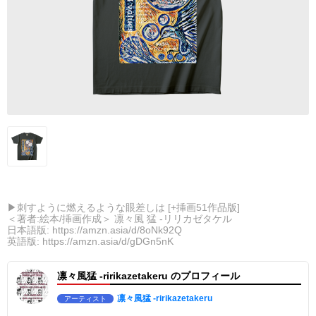
▶︎刺すように燃えるような眼差しは [+挿画51作品版]
＜著者:絵本/挿画作成＞ 凛々風 猛 -リリカゼタケル
日本語版: https://amzn.asia/d/8oNk92Q
英語版: https://amzn.asia/d/gDGn5nK
凛々風猛 -ririkazetakeru のプロフィール
凛々風猛 -ririkazetakeru
アーティスト