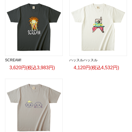
SCREAM!
ハッスルハッスル
3,620円(税込3,983円)
4,120円(税込4,532円)