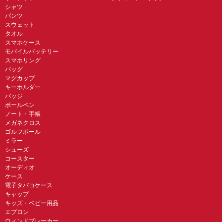
シャツ
パンツ
スウェット
タオル
スマホケース
モバイルバッテリー
スマホリング
バッグ
マグカップ
キーホルダー
バッジ
ボールペン
ノート・手帳
メガネクロス
ゴルフボール
ミラー
シューズ
コースター
オーディオ
ケース
電子タバコケース
キャップ
キッズ・ベビー用品
エプロン
ウィンドブレーカー