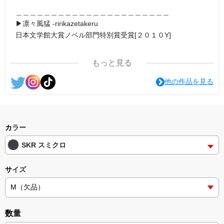
＿＿＿＿＿＿＿＿＿＿＿＿＿＿＿＿＿＿＿＿＿＿
▶︎凛々風猛 -ririkazetakeru
日本文学館大賞ノベル部門特別賞受賞[２０１０Y]
＿＿＿＿＿＿＿＿＿＿＿＿＿＿＿＿＿＿＿＿＿＿
もっと見る
<作品情報:配信中.> -Thank you for your time.
他の作品を見る
＿＿＿＿＿＿＿＿＿＿＿＿＿＿＿＿＿＿＿＿＿＿
▶︎弛まぬ言霊
[通常版:ロードムービー系ミュージカル小説のみ.]
＜著者 : 作詞＞ 凛々風 猛 -リリカゼタケル
カラー
日本語版: https://amzn.asia/d/ipdf8cX
SKR スミクロ
英語版: https://amzn.asia/d/1nwVIb6
＿＿＿＿＿＿＿＿＿＿＿＿＿＿＿＿＿＿＿＿＿＿
サイズ
▶︎弛まぬ言霊[+挿画50作品版]
＜小説+作詞20曲+挿画50作品>
＜著者: 作詞/挿画作成＞ 凛々風 猛 -リリカゼタケル
日本語版: https://amzn.asia/d/3czgKs8
数量
英語版: https://amzn.asia/d/bpIME7s