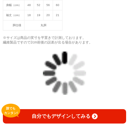
挿画&グッズカタログ <デザイン画集:BEST版>
身幅（cm）
48
52
56
60
＜著者:絵本/挿画作成＞ 凛々風 猛 -リリカゼタケル
日本語版: https://amzn.asia/d/hMo8oB0
袖丈（cm）
18
19
20
21
胴仕様
丸胴
▶︎小説 [刺すように燃えるような眼差しは]
-Comics Style Version.
※サイズは商品の実寸を平置きで計測しております。
挿画&グッズカタログ <デザイン画集:BEST版>
繊維製品ですので2cm前後の誤差が出る場合があります。
＜著者/絵本:挿画作成＞ 凛々風 猛 -リリカゼタケル
日本語版: https://amzn.asia/d/gPVyU1t
＿＿＿＿＿＿＿＿＿＿＿＿＿＿＿＿＿＿＿＿＿＿
▶︎SUZURI https://suzuri.jp/ririkazetakeru
▶︎UP-T up-t.jp/creator/66b9c067ae64e
▶︎GICLEEPOD
https://gicleepod.com/store/artist-ririkazetakeru
誰でも
カンタン!
自分でもデザインしてみる