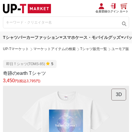
会員登録
ログイン
カート
Tシャツ
パーカー
ファッション
スマホケース・モバイルグッズ
バ
UP-Tマーケット
マーケットアイテムの検索
Tシャツ販売一覧
ユーモア販
即日Ｔシャツ(TOMS-85)
5
奇跡のearth Tシャツ
3,450
円(税込3,795円)
3D