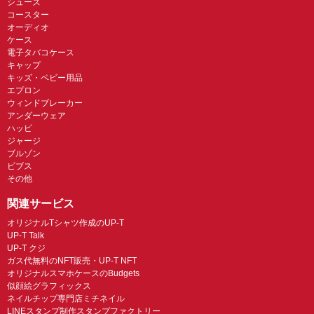
シューズ
コースター
オーディオ
ケース
電子タバコケース
キャップ
キッズ・ベビー用品
エプロン
ウィンドブレーカー
アンダーウェア
ハッピ
ジャージ
ブルゾン
ビブス
その他
関連サービス
オリジナルTシャツ作成のUP-T
UP-T Talk
UP-T クジ
ガス代無料のNFT販売・UP-T NFT
オリジナルスマホケースのBudgets
似顔絵グラフィックス
ネイルチップ専門店ミチネイル
LINEスタンプ制作スタンプファクトリー