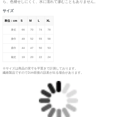
ら、色褪せしにくく、水に濡れて滲むこともありません。
サイズ
単位：cm
S
M
L
XL
身丈
66
70
74
78
身巾
49
52
55
58
肩巾
44
47
50
53
袖丈
19
20
22
24
※サイズは商品の実寸を平置きで計測しております。
繊維製品ですので2cm前後の誤差が出る場合があります。