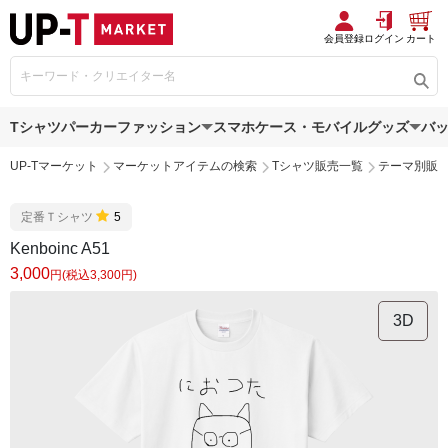
会員登録
ログイン
カート
Tシャツ
パーカー
ファッション
スマホケース・モバイルグッズ
バ
UP-Tマーケット
マーケットアイテムの検索
Tシャツ販売一覧
テーマ別販
定番Ｔシャツ
5
Kenboinc A51
3,000
円(税込3,300円)
3D