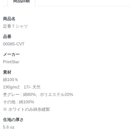
商品詳細
商品名
定番Ｔシャツ
品番
00085-CVT
メーカー
PrintStar
素材
綿100％
190g/m2 17/- 天竺
杢グレー : 綿80%、ポリエステル20%
その他 : 綿100%
※ ホワイトのみ綿糸縫製
生地の厚さ
5.6 oz