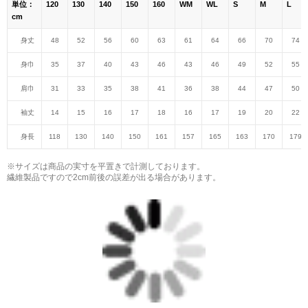
単位：
120
130
140
150
160
WM
WL
S
M
L
cm
身丈
48
52
56
60
63
61
64
66
70
74
身巾
35
37
40
43
46
43
46
49
52
55
肩巾
31
33
35
38
41
36
38
44
47
50
袖丈
14
15
16
17
18
16
17
19
20
22
身長
118
130
140
150
161
157
165
163
170
179
※サイズは商品の実寸を平置きで計測しております。
繊維製品ですので2cm前後の誤差が出る場合があります。