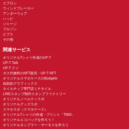
エプロン
ウィンドブレーカー
アンダーウェア
ハッピ
ジャージ
ブルゾン
ビブス
その他
関連サービス
オリジナルTシャツ作成のUP-T
UP-T Talk
UP-T クジ
ガス代無料のNFT販売・UP-T NFT
オリジナルスマホケースのBudgets
似顔絵グラフィックス
ネイルチップ専門店ミチネイル
LINEスタンプ制作スタンプファクトリー
オリジナルノベルティラボ
オリジナルグッズラボ
スマホラボ（スマホケース）
オリジナルTシャツの作成・プリント「TMIX」
オリジナルエコバッグを作ろう！
オリジナルタンブラー・サーモスを作ろう