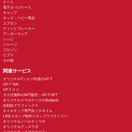
ケース
電子タバコケース
キャップ
キッズ・ベビー用品
エプロン
ウィンドブレーカー
アンダーウェア
ハッピ
ジャージ
ブルゾン
ビブス
その他
関連サービス
オリジナルTシャツ作成のUP-T
UP-T Talk
UP-T クジ
ガス代無料のNFT販売・UP-T NFT
オリジナルスマホケースのBudgets
似顔絵グラフィックス
ネイルチップ専門店ミチネイル
LINEスタンプ制作スタンプファクトリー
オリジナルノベルティラボ
オリジナルグッズラボ
スマホラボ（スマホケース）