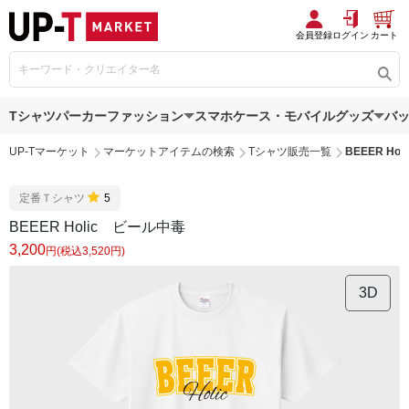
会員登録
ログイン
カート
Tシャツ
パーカー
ファッション
スマホケース・モバイルグッズ
バ
UP-Tマーケット
マーケットアイテムの検索
Tシャツ販売一覧
BEEER Ho
定番Ｔシャツ
5
BEEER Holic ビール中毒
3,200
円(税込3,520円)
3D