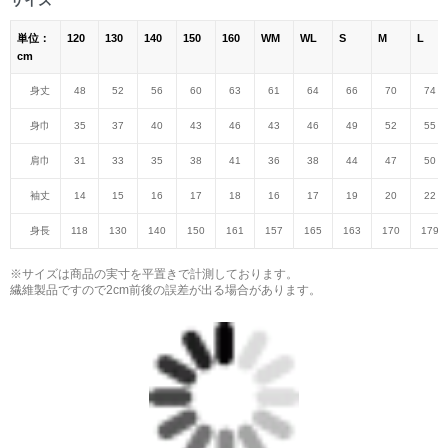
単位：
120
130
140
150
160
WM
WL
S
M
L
cm
身丈
48
52
56
60
63
61
64
66
70
74
身巾
35
37
40
43
46
43
46
49
52
55
肩巾
31
33
35
38
41
36
38
44
47
50
袖丈
14
15
16
17
18
16
17
19
20
22
身長
118
130
140
150
161
157
165
163
170
179
※サイズは商品の実寸を平置きで計測しております。
繊維製品ですので2cm前後の誤差が出る場合があります。