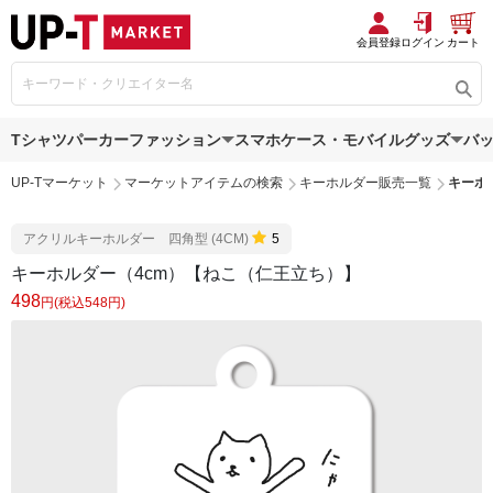
会員登録
ログイン
カート
Tシャツ
パーカー
ファッション
スマホケース・モバイルグッズ
バ
UP-Tマーケット
マーケットアイテムの検索
キーホルダー販売一覧
キーホ
アクリルキーホルダー 四角型 (4CM)
5
キーホルダー（4cm）【ねこ（仁王立ち）】
498
円(税込548円)