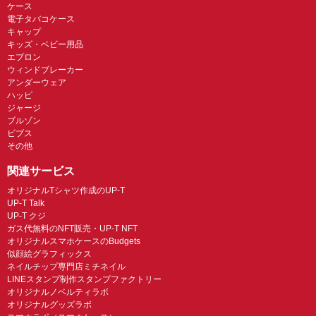
ケース
電子タバコケース
キャップ
キッズ・ベビー用品
エプロン
ウィンドブレーカー
アンダーウェア
ハッピ
ジャージ
ブルゾン
ビブス
その他
関連サービス
オリジナルTシャツ作成のUP-T
UP-T Talk
UP-T クジ
ガス代無料のNFT販売・UP-T NFT
オリジナルスマホケースのBudgets
似顔絵グラフィックス
ネイルチップ専門店ミチネイル
LINEスタンプ制作スタンプファクトリー
オリジナルノベルティラボ
オリジナルグッズラボ