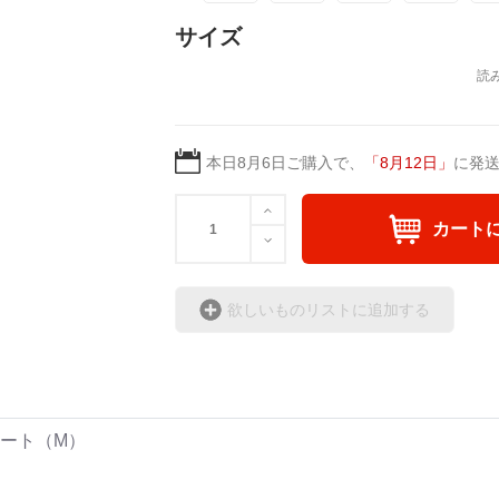
＜著者 : 作詞＞ 凛々風 
サイズ
日本語版: https://amzn.asi
<#グッズ シリーズ>
英語版: https://amzn.asia
#SUZURI https://suzuri.jp/ririkazetakeru
＿＿＿＿＿＿＿＿＿＿＿
#UPT up-t.jp/creator/66b9c067ae64e
▶︎弛まぬ言霊[+挿画50作
＜小説+作詞20曲+挿画5
本日
8月6日
ご購入で、
「
8月12日
」
に発
＜著者: 作詞/挿画作成＞
日本語版: https://amzn.as
カート
英語版: https://amzn.asia
▶︎弛まぬ言霊 <+挿画/ス
欲しいものリストに追加する
-ロードムービー系ミュー
+挿画スケッチスタイル&
＜著者/小説:作詞:挿画作
凛々風 猛-リリカゼタケ
トート（M）
https://amzn.asia/d/0cLT