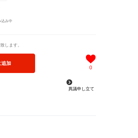
猛 -リリカゼタケル
a/d/ipdf8cX
/d/1nwVIb6
＿＿＿＿＿＿＿＿＿＿＿
品版]
0作品>
送致します。
 凛々風 猛 -リリカゼタケル
ia/d/3czgKs8
に追加
/d/bpIME7s
0
ケッチ&塗り絵ver.版>
異議申し立て
ジカル小説 +作詞20曲
塗り絵バージョン-
成＞
ル
3VyF