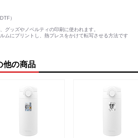
<作品情報:配信中.> -Thank y
＿＿＿＿＿＿＿＿＿＿＿
▶︎刺すように燃えるよ
DTF）
[第2作品: 通常版.小説のみ
、グッズやノベルティの印刷に使われます。
＜著者＞ 凛々風 猛 -リ
ルムにプリントし、熱プレスをかけて転写させる方法です
日本語版: https://amzn.as
英語版: https://amzn.asia
＿＿＿＿＿＿＿＿＿＿＿
ruの他の商品
▶︎求めない惑星 [小説/絵
第2作品の章: “刺すよ
[主人公である小説家の遺
＜小説/絵本版＞ 凛々風猛 -rir
日本語版: https://amzn.asi
英語版: https://amzn.asia
＿＿＿＿＿＿＿＿＿＿＿
▶︎刺すように燃えるような
＜著者: 絵本/挿画作成＞
日本語版: https://amzn.as