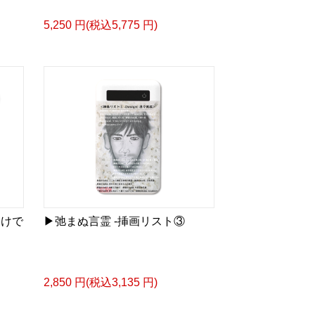
スケッチ&塗り絵ver.>
5,250 円(税込5,775 円)
ズカタログ-
成＞
ル
bLm4e
タログ>
＿＿＿＿＿＿＿＿＿＿＿
眼差しは] -Version1.
ザイン画集:BEST版>
 猛 -リリカゼタケル
わけで
▶︎弛まぬ言霊 -挿画リスト③
ia/d/fMWTZVg
眼差しは] -Version2.
2,850 円(税込3,135 円)
ザイン画集:BEST版>
凛々風 猛 -リリカゼタケル