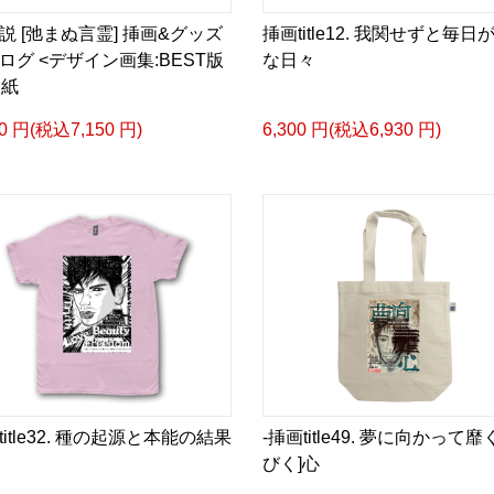
英語版: https://amzn.asi
小説 [弛まぬ言霊] 挿画&グッズ
挿画title12. 我関せずと毎日
ログ <デザイン画集:BEST版
な日々
表紙
00 円(税込7,150 円)
6,300 円(税込6,930 円)
<デザイン画集&グッズカ
＿＿＿＿＿＿＿＿＿＿＿
小説 [弛まぬ言霊]
挿画&グッズカタログ <デ
＜著者:作詞/挿画作成＞ 
☆本作品内で表現されてい
日本語版: https://amzn.as
小説 [弛まぬ言霊] 挿画
<デザイン画集:Comics Styl
＜著者:挿画作成＞ 凛々風
title32. 種の起源と本能の結果
-挿画title49. 夢に向かって靡
日本語版: https://amzn.as
びく]心