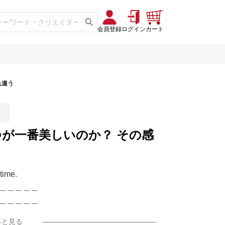
会員登録
ログイン
カート
れ違う
が いつが一番美しいのか？ その感
time.
＿＿＿＿＿
＿＿＿＿＿
っと見る