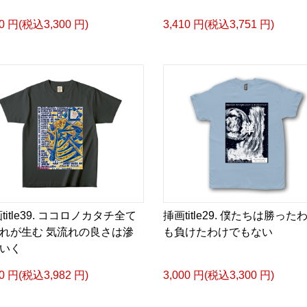
小説 [弛まぬ言霊] <挿画:
00 円(税込3,300 円)
3,410 円(税込3,751 円)
-挿画デザイン画集&グッ
＜著者/小説:作詞:挿画作
凛々風 猛-リリカゼタケ
https://amzn.asia/d/0dg
<デザイン画集&グッズカ
＿＿＿＿＿＿＿＿＿＿＿
小説 [刺すように燃えるような
挿画&グッズカタログ <デ
＜著者:挿画作成＞ 凛々風
title39. ココロノカタチ全て
挿画title29. 僕たちは勝った
日本語版: https://amzn.as
れが生む 気流れの良さは滲
も負けたわけでもない
いく
小説 [刺すように燃えるような
20 円(税込3,982 円)
3,000 円(税込3,300 円)
挿画&グッズカタログ <デ
＜著者:絵本/挿画作成＞ 