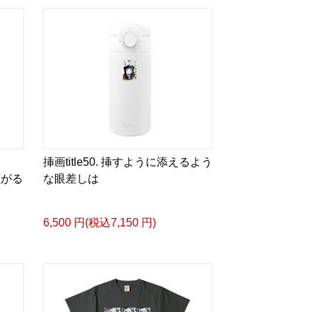
ia/d/hMo8oB0
るような眼差しは]
ザイン画集:BEST版>
凛々風 猛 -リリカゼタケル
ia/d/gPVyU1t
挿画title50. 挿すように添えるよう
拡がる
な眼差しは
＿＿＿＿＿＿＿＿＿＿＿
p/ririkazetakeru
6,500 円(税込7,150 円)
66b9c067ae64e
e/artist-ririkazetakeru