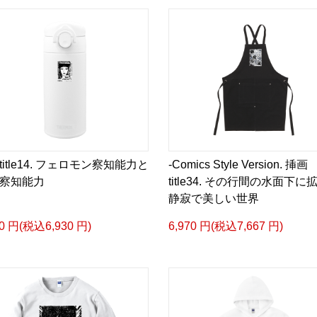
日本語版: https://amzn.as
▶︎小説 [刺すように燃え
-Comics Style Version.
挿画&グッズカタログ <デ
＜著者/絵本:挿画作成＞ 
日本語版: https://amzn.as
title14. フェロモン察知能力と
-Comics Style Version. 挿画
<merchandise shop>
察知能力
title34. その行間の水面下に
＿＿＿＿＿＿＿＿＿＿＿
静寂で美しい世界
▶︎SUZURI https://suzuri.j
00 円(税込6,930 円)
6,970 円(税込7,667 円)
▶︎UP-T up-t.jp/creator/
▶︎GICLEEPOD
https://gicleepod.com/stor