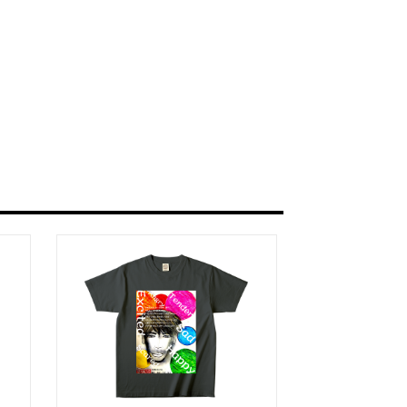
ou for your time.
＿＿＿＿＿＿＿＿＿＿＿
うな眼差しは
.]
リカゼタケル
ia/d/7GbUq3Z
/d/eLvAyy5
＿＿＿＿＿＿＿＿＿＿＿
本版]
うに燃えるような眼差しは”部分
作]を絵本化。
ikazetakeru
a/d/d7stkOV
/d/8u7Cebe
＿＿＿＿＿＿＿＿＿＿＿
眼差しは [+挿画51作品版]
 凛々風 猛 -リリカゼタケル
ia/d/8oNk92Q