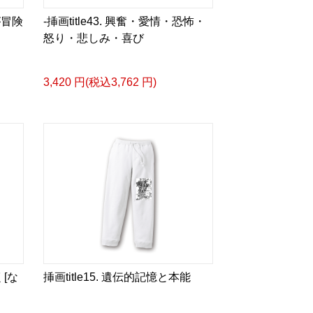
a/d/gDGn5nK
が冒険
-挿画title43. 興奮・愛情・恐怖・
怒り・悲しみ・喜び
3,420 円(税込3,762 円)
タログ>
＿＿＿＿＿＿＿＿＿＿＿
ザイン画集:BEST版>
凛々風 猛 -リリカゼタケル
る作詞20曲も掲載.
ia/d/1pxD3g4
&グッズカタログ
e Version.>
 猛 -リリカゼタケル
く[な
挿画title15. 遺伝的記憶と本能
ia/d/fxD6D5U