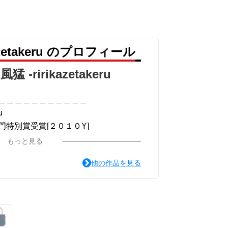
azetakeru のプロフィール
＿＿＿＿＿
＿＿＿＿＿
猛 -ririkazetakeru
眼差しは”部分[主人公である小説家の遺作]を
＿＿＿＿＿＿＿＿＿＿＿
u
特別賞受賞[２０１０Y]
＿＿＿＿＿＿＿＿＿＿＿
もっと見る
＿＿＿＿＿
他の作品を見る
＿＿＿＿＿
ou for your time.
画51作品版]
＿＿＿＿＿＿＿＿＿＿＿
-リリカゼタケル
系ミュージカル小説のみ.]