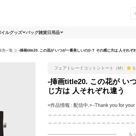
バイルグッズ
バッグ
雑貨日用品
販売一覧
-挿画title20. この花が いつが一番美しいのか？ その感じ方は 人それぞ
フェアトレードコットントート（M）
5
-挿画title20. この花
じ方は 人それぞれ違う
<作品情報 : 配信中.> -Thank you for your 
＿＿＿＿＿＿＿＿＿＿＿＿＿＿＿＿＿＿
＿＿＿＿＿＿＿＿＿＿＿＿＿＿＿＿＿＿
▶︎刺すように燃えるような眼差しは
も