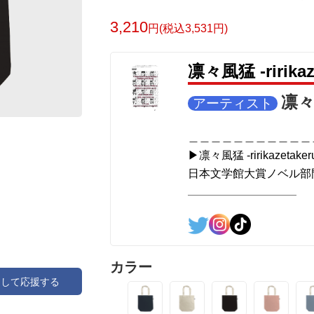
[第2作品: 通常版. #小説 のみ.]
＜著者＞ 凛々風 猛 -リリカゼタケル
3,210
円(税込3,531円)
日本語版: https://amzn.asia/d/7GbUq3Z
英語版: https://amzn.asia/d/eLvAyy5
凛々風猛 -ririk
＿＿＿＿＿＿＿＿＿＿＿＿＿＿＿＿＿＿
＿＿＿＿＿＿＿＿＿＿＿＿＿＿＿＿＿＿
凛々風
アーティスト
▶︎求めない惑星 [小説/ #絵本 版]
第2作品の章: “刺すように燃えるような
＿＿＿＿＿＿＿＿＿＿＿
絵本化。
▶︎凛々風猛 -ririkazetaker
＜小説/絵本版＞ 凛々風猛 -ririkazetakeru
日本文学館大賞ノベル部門
日本語版: https://amzn.asia/d/d7stkOV
＿＿＿＿＿＿＿＿＿＿＿
英語版: https://amzn.asia/d/8u7Cebe
＿＿＿＿＿＿＿＿＿＿＿＿＿＿＿＿＿＿
＿＿＿＿＿＿＿＿＿＿＿＿＿＿＿＿＿＿
<作品情報:配信中.> -Thank y
▶︎刺すように燃えるような眼差しは [+挿
＿＿＿＿＿＿＿＿＿＿＿
カラー
＜著者: 絵本/ #挿画 作成＞ 凛々風 猛 
アして応援する
▶︎弛まぬ言霊
日本語版: https://amzn.asia/d/8oNk92Q
[通常版:ロードムービー
英語版: https://amzn.asia/d/gDGn5nK