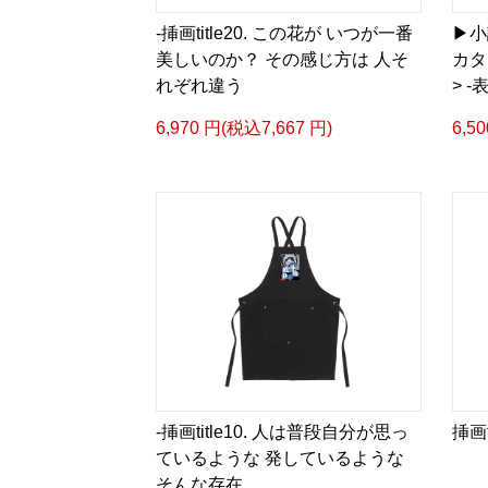
-挿画title20. この花が いつが一番
▶︎
美しいのか？ その感じ方は 人そ
カタ
れぞれ違う
> -
6,970 円(税込7,667 円)
6,5
-挿画title10. 人は普段自分が思っ
挿画
ているような 発しているような
そんな存在