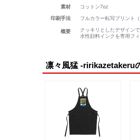
素材
コットン7oz
印刷手法
フルカラー転写プリント（
クッキリとしたデザインで
概要
水性顔料インクを専用フィ
凛々風猛 -ririkazetake