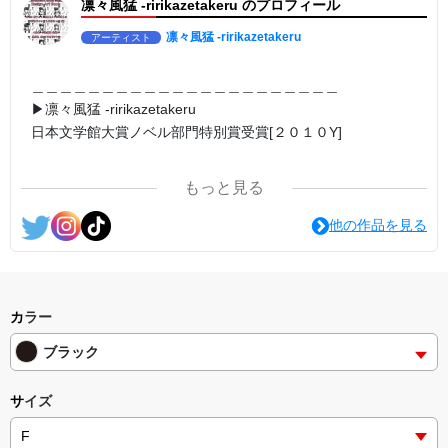
凛々風猛 -ririkazetakeru のプロフィール
▶︎求めない惑星 [小説/ #絵本 版]
第2作品の章: “刺すように燃えるような眼差しは”部分[主人公である
小説家の遺作]を絵本化。
凛々風猛 -ririkazetakeru
アーティスト
＜小説/絵本版＞ 凛々風猛 -ririkazetakeru
日本語版: https://amzn.asia/d/d7stkOV
英語版: https://amzn.asia/d/8u7Cebe
＿＿＿＿＿＿＿＿＿＿＿＿＿＿＿＿＿＿＿＿＿＿
＿＿＿＿＿＿＿＿＿＿＿＿＿＿＿＿＿＿＿＿＿＿＿
▶︎凛々風猛 -ririkazetakeru
＿＿＿＿＿＿＿＿＿＿＿＿＿＿＿＿＿＿＿＿＿＿＿
日本文学館大賞ノベル部門特別賞受賞[２０１０Y]
▶︎刺すように燃えるような眼差しは [+挿画51作品版]
＜著者: 絵本/ #挿画 作成＞ 凛々風 猛 -リリカゼタケル
＿＿＿＿＿＿＿＿＿＿＿＿＿＿＿＿＿＿＿＿＿＿
日本語版: https://amzn.asia/d/8oNk92Q
英語版: https://amzn.asia/d/gDGn5nK
もっと見る
<#グッズ シリーズ>
<作品情報:配信中.> -Thank you for your time.
他の作品を見る
#SUZURI https://suzuri.jp/ririkazetakeru
#UPT up-t.jp/creator/66b9c067ae64e
＿＿＿＿＿＿＿＿＿＿＿＿＿＿＿＿＿＿＿＿＿＿
▶︎弛まぬ言霊
[通常版:ロードムービー系ミュージカル小説のみ.]
＜著者 : 作詞＞ 凛々風 猛 -リリカゼタケル
カラー
日本語版: https://amzn.asia/d/ipdf8cX
ブラック
英語版: https://amzn.asia/d/1nwVIb6
＿＿＿＿＿＿＿＿＿＿＿＿＿＿＿＿＿＿＿＿＿＿
サイズ
▶︎弛まぬ言霊[+挿画50作品版]
＜小説+作詞20曲+挿画50作品>