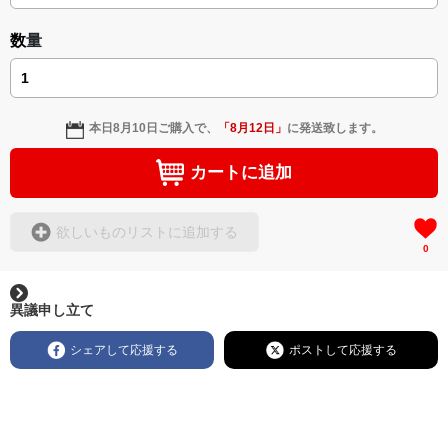
＜著者: 作詞/挿画作成＞ 凛々風 猛 -リリカゼタケル
日本語版: https://amzn.asia/d/3czgKs8
数量
英語版: https://amzn.asia/d/bpIME7s
▶︎弛まぬ言霊 <+挿画/スケッチ&塗り絵ver.版>
-ロードムービー系ミュージカル小説 +作詞20曲
本日
8月10日
ご購入で、
「
8月12日
」
に発送致します。
+挿画スケッチスタイル&塗り絵バージョン-
＜著者/小説:作詞:挿画作成＞
カートに追加
凛々風 猛-リリカゼタケル
https://amzn.asia/d/0cLT3VyF
欲しいものリストに追加する
0
<作品情報:配信中.> -Thank you for your time.
＿＿＿＿＿＿＿＿＿＿＿＿＿＿＿＿＿＿＿＿＿＿
▶︎刺すように燃えるような眼差しは
異議申し立て
[第2作品: 通常版.小説のみ.]
＜著者＞ 凛々風 猛 -リリカゼタケル
シェアして応援する
ポストして応援する
日本語版: https://amzn.asia/d/7GbUq3Z
英語版: https://amzn.asia/d/eLvAyy5
＿＿＿＿＿＿＿＿＿＿＿＿＿＿＿＿＿＿＿＿＿＿
▶︎求めない惑星 [小説/絵本版]