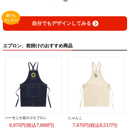
小説 [刺すように燃えるような眼差しは] -Version2.
誰でも
挿画&グッズカタログ <デザイン画集:BEST版>
カンタン!
自分でもデザインしてみる
＜著者:絵本/挿画作成＞ 凛々風 猛 -リリカゼタケル
日本語版: https://amzn.asia/d/hMo8oB0
エプロン、前掛けのおすすめ商品
▶︎小説 [刺すように燃えるような眼差しは]
-Comics Style Version.
挿画&グッズカタログ <デザイン画集:BEST版>
＜著者/絵本:挿画作成＞ 凛々風 猛 -リリカゼタケル
日本語版: https://amzn.asia/d/gPVyU1t
＿＿＿＿＿＿＿＿＿＿＿＿＿＿＿＿＿＿＿＿＿＿
▶︎SUZURI https://suzuri.jp/ririkazetakeru
▶︎UP-T up-t.jp/creator/66b9c067ae64e
ハーモニカ花ロゴエプロン
にゃんこ
▶︎GICLEEPOD
6,970円(税込7,668円)
7,470円(税込8,217円)
https://gicleepod.com/store/artist-ririkazetakeru