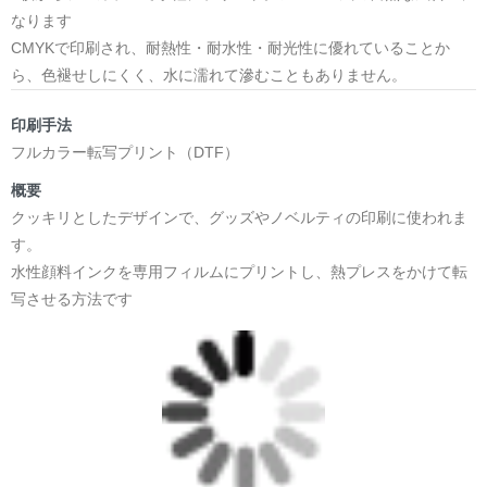
日本語版: https://amzn.asia/d/1pxD3g4
なります
CMYKで印刷され、耐熱性・耐水性・耐光性に優れていることか
小説 [弛まぬ言霊] 挿画&グッズカタログ
ら、色褪せしにくく、水に濡れて滲むこともありません。
<デザイン画集:Comics Style Version.>
＜著者:挿画作成＞ 凛々風 猛 -リリカゼタケル
印刷手法
日本語版: https://amzn.asia/d/fxD6D5U
フルカラー転写プリント（DTF）
小説 [弛まぬ言霊] <挿画:スケッチ&塗り絵ver.>
概要
-挿画デザイン画集&グッズカタログ-
クッキリとしたデザインで、グッズやノベルティの印刷に使われま
＜著者/小説:作詞:挿画作成＞
す。
凛々風 猛-リリカゼタケル
水性顔料インクを専用フィルムにプリントし、熱プレスをかけて転
https://amzn.asia/d/0dgbLm4e
写させる方法です
<デザイン画集&グッズカタログ>
＿＿＿＿＿＿＿＿＿＿＿＿＿＿＿＿＿＿＿＿＿＿
小説 [刺すように燃えるような眼差しは] -Version1.
挿画&グッズカタログ <デザイン画集:BEST版>
＜著者:挿画作成＞ 凛々風 猛 -リリカゼタケル
日本語版: https://amzn.asia/d/fMWTZVg