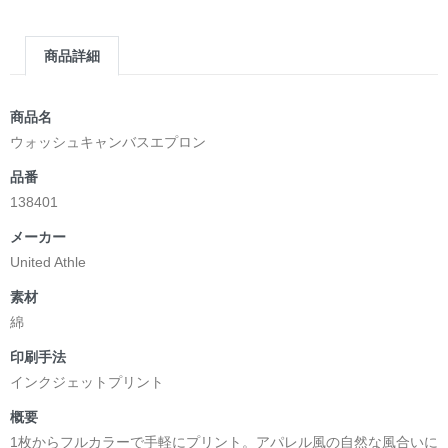
第2作品の章: “刺すように燃えるような眼差しは”部分
[主人公である小説家の遺作]を絵本化。
商品詳細
＜小説/絵本版＞ 凛々風猛 -ririkazetakeru
日本語版: https://amzn.asia/d/d7stkOV
英語版: https://amzn.asia/d/8u7Cebe
商品名
＿＿＿＿＿＿＿＿＿＿＿＿＿＿＿＿＿＿＿＿＿＿
ウォッシュキャンバスエプロン
▶︎刺すように燃えるような眼差しは [+挿画51作品版]
品番
＜著者: 絵本/挿画作成＞ 凛々風 猛 -リリカゼタケル
138401
日本語版: https://amzn.asia/d/8oNk92Q
英語版: https://amzn.asia/d/gDGn5nK
メーカー
United Athle
素材
<デザイン画集&グッズカタログ>
綿
＿＿＿＿＿＿＿＿＿＿＿＿＿＿＿＿＿＿＿＿＿＿
印刷手法
小説 [弛まぬ言霊]
インクジェットプリント
挿画&グッズカタログ <デザイン画集:BEST版>
＜著者:作詞/挿画作成＞ 凛々風 猛 -リリカゼタケル
概要
☆本作品内で表現されている作詞20曲も掲載.
1枚からフルカラーで手軽にプリント。アパレル風の自然な風合いに