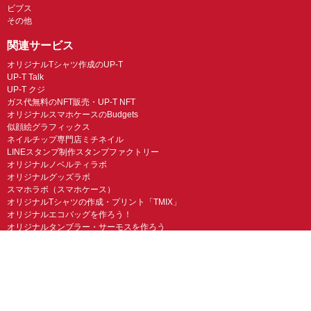
ビブス
その他
関連サービス
オリジナルTシャツ作成のUP-T
UP-T Talk
UP-T クジ
ガス代無料のNFT販売・UP-T NFT
オリジナルスマホケースのBudgets
似顔絵グラフィックス
ネイルチップ専門店ミチネイル
LINEスタンプ制作スタンプファクトリー
オリジナルノベルティラボ
オリジナルグッズラボ
スマホラボ（スマホケース）
オリジナルTシャツの作成・プリント「TMIX」
オリジナルエコバッグを作ろう！
オリジナルタンブラー・サーモスを作ろう
© UP-T 丸井織物株式会社 All Rights Reserved.