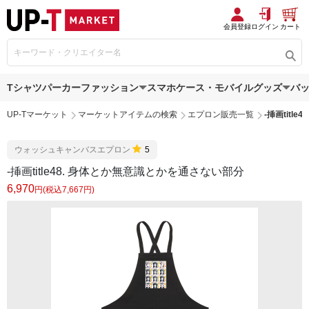
会員登録
ログイン
カート
Tシャツ
パーカー
ファッション
スマホケース・モバイルグッズ
バ
UP-Tマーケット
マーケットアイテムの検索
エプロン販売一覧
-挿画tit
ウォッシュキャンバスエプロン
5
-挿画title48. 身体とか無意識とかを通さない部分
6,970
円(税込7,667円)